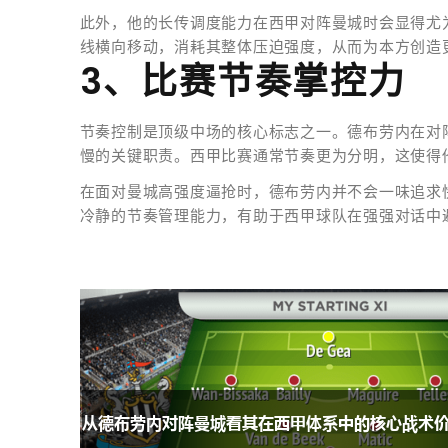
此外，他的长传调度能力在西甲对阵曼城时会显得尤
线横向移动，消耗其整体压迫强度，从而为本方创造
3、比赛节奏掌控力
节奏控制是顶级中场的核心标志之一。德布劳内在对
慢的关键职责。西甲比赛通常节奏更为分明，这使得他
在面对曼城高强度逼抢时，德布劳内并不会一味追求
冷静的节奏管理能力，有助于西甲球队在强强对话中