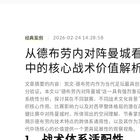
经典案例
2026-02-24 14:28:58
从德布劳内对阵曼城
中的核心战术价值解
文章摘要的内容：凯文·德布劳内作为当代足坛最具
分验证。本文以“德布劳内对阵曼城”这一具有强烈象
系统性分析，探讨其在不同联赛、不同战术文化背景
织核心作用、比赛影响力以及对西甲整体格局的潜在
键比赛中对阵曼城时，所体现出的空间理解、节奏掌
揭示德布劳内技术特点的跨体系通用性，以及其作为
代中场核心的价值提供一个更具延展性的观察视角。
1、战术体系适配性