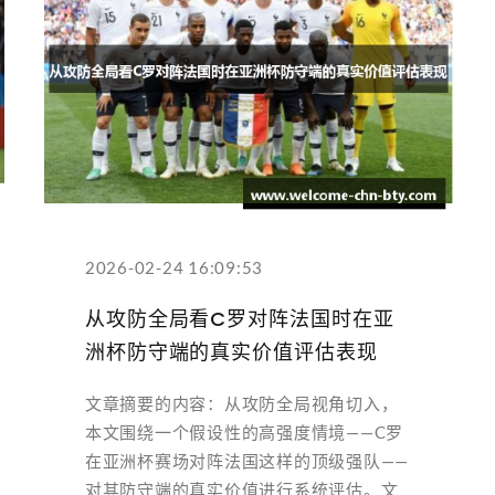
2026-02-24 16:09:53
从攻防全局看C罗对阵法国时在亚
洲杯防守端的真实价值评估表现
文章摘要的内容：从攻防全局视角切入，
本文围绕一个假设性的高强度情境——C罗
在亚洲杯赛场对阵法国这样的顶级强队——
对其防守端的真实价值进行系统评估。文