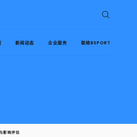
例
新闻动态
企业服务
联络BSPORT
与影响评估