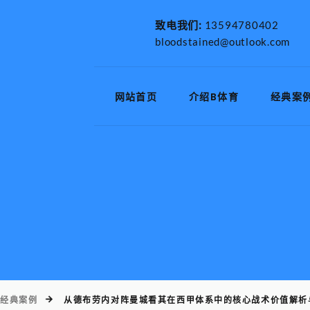
致电我们:
13594780402
bloodstained@outlook.com
网站首页
介绍B体育
经典案
经典案例
从德布劳内对阵曼城看其在西甲体系中的核心战术价值解析