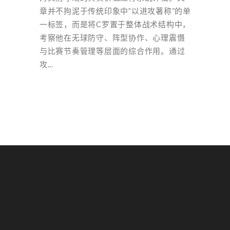
章并不拘泥于传统印象中“以进攻著称”的单
一标签，而是将C罗置于整体战术结构中，
考察他在无球防守、阵型协作、心理震慑
与比赛节奏管理等层面的综合作用。通过
攻...