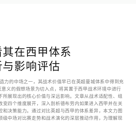
看其在西甲体系
析与影响评估
创造力的中场之一，其战术价值早已在英超曼城体系中得到充
征意义的假想场景为切入点，将其置于西甲战术环境中进行
下所展现出的核心价值与深远影响。文章从战术适配性、组
改变四个维度展开，深入剖析德布劳内如果进入西甲并在关
控和决策能力。通过对比英超与西甲的体系差异，本文力图
顶级中场对比赛走势和战术演化的深层推动作用，为理解现