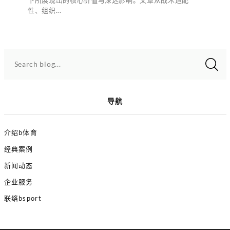
性、组织...
Search blog...
导航
介绍b体育
经典案例
新闻动态
企业服务
联络bsport