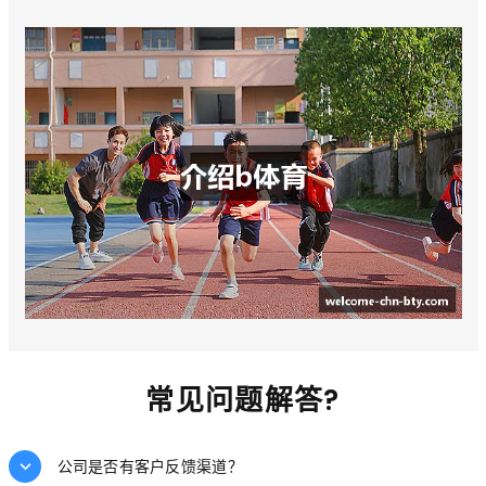
常见问题解答?
公司是否有客户反馈渠道？