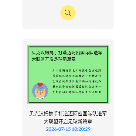
贝克汉姆携手打造迈阿密国际队进军
大联盟开启足球新篇章
2026-07-15 10:20:29