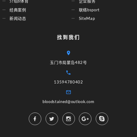
介绍b体育
企业服务
经典案例
联络bsport
新闻动态
SiteMap
找到我们
玉门市局蒙岛482号
13594780402
bloodstained@outlook.com