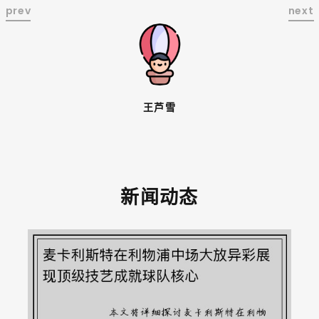
陆冰萍
新闻动态