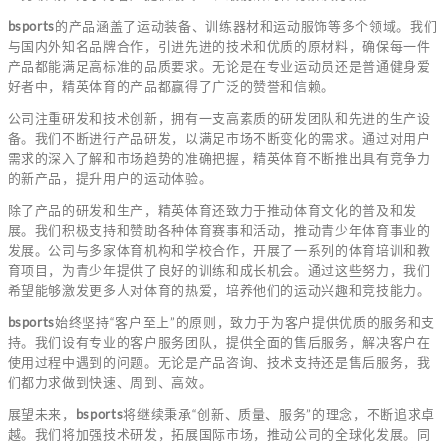
bsports
的产品涵盖了运动装备、训练器材和运动服饰等多个领域。我们
与国内外知名品牌合作，引进先进的技术和优质的原材料，确保每一件
产品都能满足高标准的品质要求。无论是在专业运动员还是普通健身爱
好者中，精英体育的产品都赢得了广泛的赞誉和信赖。
公司注重研发和技术创新，拥有一支高素质的研发团队和先进的生产设
备。我们不断进行产品研发，以满足市场不断变化的需求。通过对用户
需求的深入了解和市场趋势的准确把握，精英体育不断推出具有竞争力
的新产品，提升用户的运动体验。
除了产品的研发和生产，精英体育还致力于推动体育文化的普及和发
展。我们积极支持和赞助各种体育赛事和活动，推动青少年体育事业的
发展。公司与多家体育机构和学校合作，开展了一系列的体育培训和教
育项目，为青少年提供了良好的训练和成长机会。通过这些努力，我们
希望能够激发更多人对体育的热爱，培养他们的运动兴趣和竞技能力。
bsports
始终坚持“客户至上”的原则，致力于为客户提供优质的服务和支
持。我们设有专业的客户服务团队，提供全面的售后服务，解决客户在
使用过程中遇到的问题。无论是产品咨询、技术支持还是售后服务，我
们都力求做到快速、周到、高效。
展望未来，
bsports
将继续秉承“创新、质量、服务”的理念，不断追求卓
越。我们将加强技术研发，拓展国际市场，推动公司的全球化发展。同