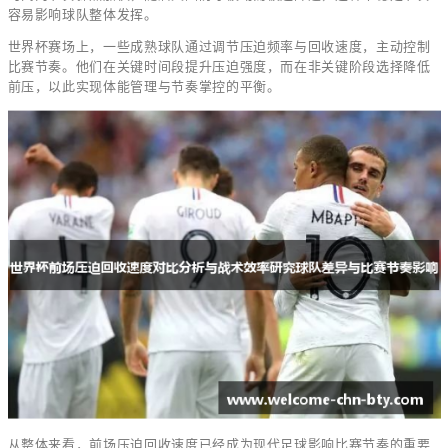
容易影响球队整体发挥。
世界杯赛场上，一些成熟球队通过调节压迫频率与回收速度，主动控制
比赛节奏。他们在关键时间段提升压迫强度，而在非关键阶段选择降低
前压，以此实现体能管理与节奏掌控的平衡。
从整体来看，前场压迫回收速度已经成为现代足球影响比赛节奏的重要