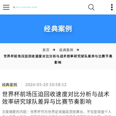
经典案例
首页
经典案例
世界杯前场压迫回收速度对比分析与战术效率研究球队差异与比赛节奏
影响
经典案例
2026-05-20 10:58:12
世界杯前场压迫回收速度对比分析与战术
效率研究球队差异与比赛节奏影响
文章摘要的内容：世界杯作为世界足球最高竞技舞台，不仅是球星个人