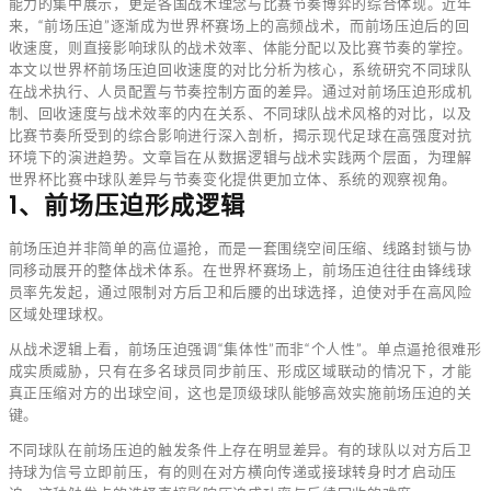
能力的集中展示，更是各国战术理念与比赛节奏博弈的综合体现。近年
来，“前场压迫”逐渐成为世界杯赛场上的高频战术，而前场压迫后的回
收速度，则直接影响球队的战术效率、体能分配以及比赛节奏的掌控。
本文以世界杯前场压迫回收速度的对比分析为核心，系统研究不同球队
在战术执行、人员配置与节奏控制方面的差异。通过对前场压迫形成机
制、回收速度与战术效率的内在关系、不同球队战术风格的对比，以及
比赛节奏所受到的综合影响进行深入剖析，揭示现代足球在高强度对抗
环境下的演进趋势。文章旨在从数据逻辑与战术实践两个层面，为理解
世界杯比赛中球队差异与节奏变化提供更加立体、系统的观察视角。
1、前场压迫形成逻辑
前场压迫并非简单的高位逼抢，而是一套围绕空间压缩、线路封锁与协
同移动展开的整体战术体系。在世界杯赛场上，前场压迫往往由锋线球
员率先发起，通过限制对方后卫和后腰的出球选择，迫使对手在高风险
区域处理球权。
从战术逻辑上看，前场压迫强调“集体性”而非“个人性”。单点逼抢很难形
成实质威胁，只有在多名球员同步前压、形成区域联动的情况下，才能
真正压缩对方的出球空间，这也是顶级球队能够高效实施前场压迫的关
键。
不同球队在前场压迫的触发条件上存在明显差异。有的球队以对方后卫
持球为信号立即前压，有的则在对方横向传递或接球转身时才启动压