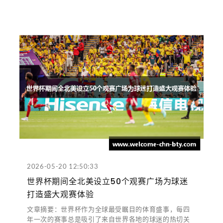
2026-05-20 12:50:33
世界杯期间全北美设立50个观赛广场为球迷
打造盛大观赛体验
文章摘要：世界杯作为全球最受瞩目的体育盛事，每四
年一次的赛事总是吸引了来自世界各地的球迷的热切关