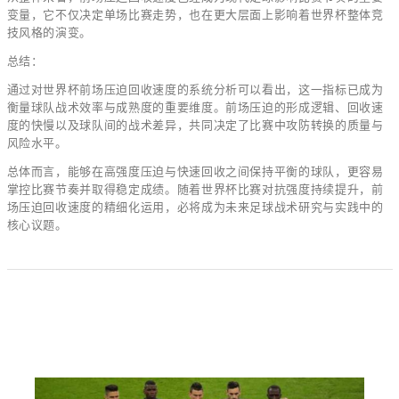
变量，它不仅决定单场比赛走势，也在更大层面上影响着世界杯整体竞
技风格的演变。
总结：
通过对世界杯前场压迫回收速度的系统分析可以看出，这一指标已成为
衡量球队战术效率与成熟度的重要维度。前场压迫的形成逻辑、回收速
度的快慢以及球队间的战术差异，共同决定了比赛中攻防转换的质量与
风险水平。
总体而言，能够在高强度压迫与快速回收之间保持平衡的球队，更容易
掌控比赛节奏并取得稳定成绩。随着世界杯比赛对抗强度持续提升，前
场压迫回收速度的精细化运用，必将成为未来足球战术研究与实践中的
核心议题。