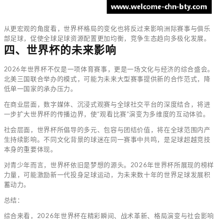
从更宏观的角度看，世界杯格局的变化也将反过来影响洲际赛事与俱乐
部足球，促使全球足球资源配置更加均衡，竞争生态趋向多极化发展。
四、世界杯的未来影响
2026年世界杯不仅是一项体育赛事，更是一场文化与经济的综合盛会。
北美三国联合举办的模式，可能为未来大型赛事提供新的合作范式，降
低单一国家的承办压力。
在商业层面，数字媒体、沉浸式观赛与全球社交平台的深度结合，将进
一步扩大世界杯的传播边界，使“观看比赛”演变为多维度的互动体验。
社会层面，世界杯所倡导的多元、包容与团结价值，将在全球范围内产
生持续影响。不同文化背景的球迷在同一赛事中共鸣，是足球超越竞技
本身的重要体现。
对青少年而言，世界杯依旧是梦想的源头。2026年世界杯所展现的榜样
力量，可能激励新一代投身足球运动，为未来数十年的世界足球发展积
蓄动力。
总结：
综合来看，2026年世界杯在精彩瞬间、战术革新、格局演变与社会影响