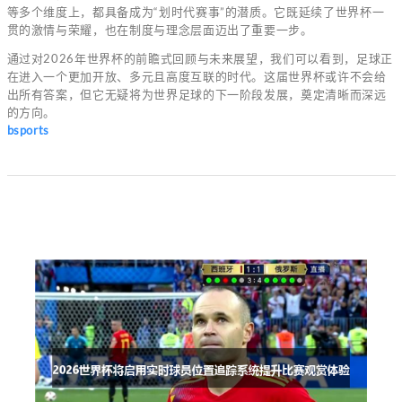
等多个维度上，都具备成为“划时代赛事”的潜质。它既延续了世界杯一
贯的激情与荣耀，也在制度与理念层面迈出了重要一步。
通过对2026年世界杯的前瞻式回顾与未来展望，我们可以看到，足球正
在进入一个更加开放、多元且高度互联的时代。这届世界杯或许不会给
出所有答案，但它无疑将为世界足球的下一阶段发展，奠定清晰而深远
的方向。
bsports