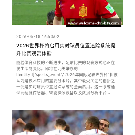
2026-05-18 16:53:02
2026世界杯将启用实时球员位置追踪系统提
升比赛观赏体验
随着体育科技的不断进步，足球比赛的观赛方式也正在
发生深刻变化。即将在北美举办的
entity["sports_event","2026年国际足联世界杯"]被
认为是技术应用的重要分水岭，其中最受关注的创新之
一便是实时球员位置追踪系统的全面启用。这一系统通
过高精度传感器、智能摄像设备以及数据分析平台...