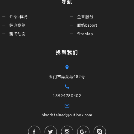
导航
介绍b体育
企业服务
经典案例
联络bsport
新闻动态
SiteMap
找到我们
玉门市局蒙岛482号
13594780402
bloodstained@outlook.com