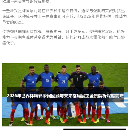
欧洲与南美主导的传统格局。
一些新兴足球国家可能在世界杯中建立自信，通过与强队的实战对抗迅
速成长。这种成长并非一届赛事即可完成，但2026年世界杯很可能成为
重要的起点。
传统强队同样面临挑战。赛程更长、对手更多元，使得阵容深度、轮换
能力与长期备战体系变得尤为关键，任何轻敌或战术僵化都可能付出惨
痛代价。