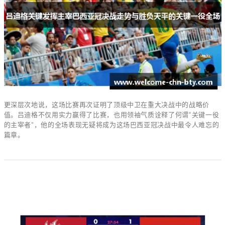
更深层次地说，这场比赛再次证明了顶级中卫在重大决战中的战略价
值。吕迪格不仅用实力赢得了比赛，也用领袖气质诠释了何谓“关键一役
的主宰者”，他的全场表现无疑将成为这场巴西亚冠决战中最令人难忘的
篇章。