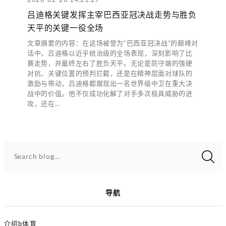
吕迪格关键发挥主宰巴西亚冠决战走势与胜负
天平的关键一役全场
文章摘要的内容：在这场被誉为“巴西亚冠决战”的巅峰对
话中，吕迪格以近乎统治级的全场表现，深刻影响了比
赛走势，并最终左右了胜负天平。无论是防守端的强硬
对抗、关键位置的预判拦截，还是在精神层面对球队的
激励与带动，吕迪格都展现出一名世界级中卫在重大决
战中的价值。他不仅成功化解了对手多次极具威胁的进
攻，还在...
Search blog...
导航
介绍b体育