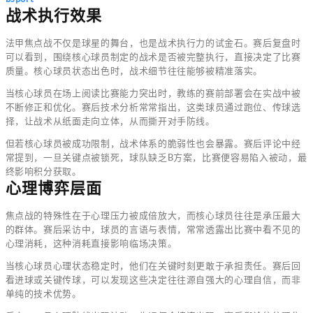
战术执行效果
法甲焦点战不仅是球星的舞台，也是战术执行力的试金石。赛后复盘时
可以看到，围绕核心球员制定的战术是否被完整执行，直接决定了比赛
质量。核心球员状态出色时，战术细节往往能够被精准落实。
当核心球员在场上阅读比赛能力突出时，教练的赛前部署会在实战中被
不断修正和优化。赛后技术分析常常指出，这类球员通过跑位、传球选
择，让战术从纸面走向立体，从而撕开对手防线。
但若核心球员被成功限制，战术体系的脆弱性也会暴露。赛后评论中经
常提到，一旦关键点被锁死，球队缺乏B方案，比赛便容易陷入被动，最
终影响积分获取。
心理博弈层面
焦点战的特殊性在于心理压力被成倍放大，而核心球员往往是承压最大
的群体。赛后采访中，球员的言语与表情，常常透露出比赛中看不见的
心理消耗，这种消耗直接影响临场决策。
当核心球员心理状态稳定时，他们在关键时刻更敢于承担责任。赛后回
看进球或关键传球，可以发现这些决定往往源自强大的心理自信，而非
单纯的技术优势。