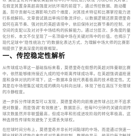
在假定其置身英超高强度对抗环境的前提下，通过传控数据、跑动覆
盖、防守贡献与比赛影响力四个维度，对其技术特征和比赛掌控能力进
行系统解码。文章尝试跳出单纯印象流评价，以数据逻辑还原莫德里奇
如何在高节奏、强对抗的英超语境中，依旧保持对比赛节奏的控制、对
空间的支配以及对对手中场结构的拆解能力。通过分层次、多角度的量
化分析，本文不仅呈现了一名顶级中场在关键对阵中的价值，也揭示了
现代足球中“隐性统治力”的数据化表达方式，为理解中场大师的比赛影
响提供了更具深度的观察框架。
一、传控稳定性解析
从传球成功率这一基础指标来看，莫德里奇在假想的英超对阵曼联比赛
中，依然能够维持接近九成的短中距离传球成功率。在英超强调逼抢速
度和身体对抗的环境下，这一数据本身就代表着极高的技术稳定性。尤
其是在中场密集区域完成的横向与斜向出球，体现了他在高压下处理球
的冷静程度。
进一步拆分传球类型可以发现，莫德里奇的向前推进传球占比并不追求
绝对数量，而是强调“有效推进”。数据显示，他每90分钟的关键向前传
球次数虽然并非联盟最高，但成功率和形成进攻阶段的转化率极高，这
种选择性传球有效避免了无谓丢失球权。
在控球时间分布上，莫德里奇并非长时间黏球的中场，而是通过快速一
脚出球和连续跑位来完成对节奏的控制。数据中显示，他平均每次触球