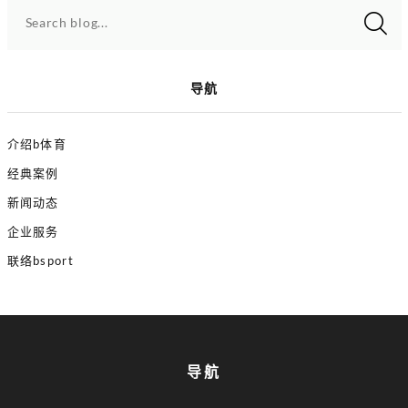
Search blog...
导航
介绍b体育
经典案例
新闻动态
企业服务
联络bsport
导航