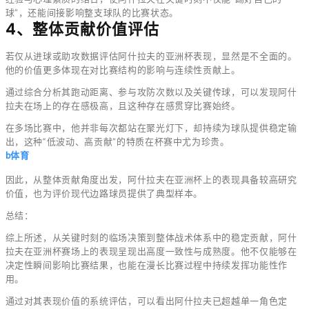
球”，还能间接影响整支球队的比赛状态。
4、整体贡献价值评估
若仅从进球或助攻数据评估阿什拉夫的亚洲杯表现，显然是不全面的。
他的价值更多体现在对比赛结构的影响与连续性贡献上。
通过综合分析其跑动距离、参与攻防次数以及关键传球，可以发现阿什
拉夫在场上的存在感极高，且这种存在感贯穿比赛始终。
在多场比赛中，他并非每次都站在聚光灯下，却持续为球队提供稳定输
出，这种“低波动、高贡献”的特质在杯赛中尤为珍贵。
b体育
因此，从整体贡献角度出发，阿什拉夫在亚洲杯上的表现具备较高研究
价值，也为评价现代边路球员提供了典型样本。
总结：
综上所述，从关键时刻的临场决策到整体战术体系中的稳定贡献，阿什
拉夫在亚洲杯赛场上的表现呈现出高度一致性与成熟度。他不仅能够在
决定性瞬间影响比赛结果，也能在漫长比赛过程中持续发挥功能性作
用。
通过对其表现价值的系统评估，可以看出阿什拉夫已超越单一角色定