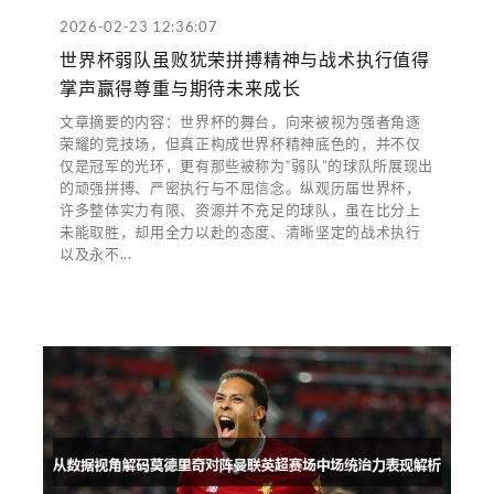
2026-02-23 12:36:07
世界杯弱队虽败犹荣拼搏精神与战术执行值得
掌声赢得尊重与期待未来成长
文章摘要的内容：世界杯的舞台，向来被视为强者角逐
荣耀的竞技场，但真正构成世界杯精神底色的，并不仅
仅是冠军的光环，更有那些被称为“弱队”的球队所展现出
的顽强拼搏、严密执行与不屈信念。纵观历届世界杯，
许多整体实力有限、资源并不充足的球队，虽在比分上
未能取胜，却用全力以赴的态度、清晰坚定的战术执行
以及永不...