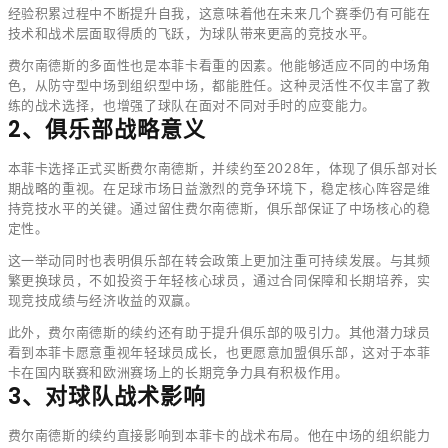
经验积累过程中不断提升自我，这意味着他在未来几个赛季仍有可能在
技术和战术层面取得质的飞跃，为球队带来更高的竞技水平。
费尔南德斯的多面性也是本菲卡看重的因素。他能够适应不同的中场角
色，从防守型中场到组织型中场，都能胜任。这种灵活性不仅丰富了教
练的战术选择，也增强了球队在面对不同对手时的应变能力。
2、俱乐部战略意义
本菲卡选择正式买断费尔南德斯，并续约至2028年，体现了俱乐部对长
期战略的重视。在足球市场日益激烈的竞争环境下，稳定核心阵容是维
持竞技水平的关键。通过留住费尔南德斯，俱乐部保证了中场核心的稳
定性。
这一举动同时也表明俱乐部在转会政策上更加注重可持续发展。与其频
繁更换球员，不如投资于年轻核心球员，通过合同保障和长期培养，实
现竞技成绩与经济收益的双赢。
此外，费尔南德斯的续约还有助于提升俱乐部的吸引力。其他潜力球员
看到本菲卡愿意重视年轻球员成长，也更愿意加盟俱乐部，这对于本菲
卡在国内联赛和欧洲赛场上的长期竞争力具有积极作用。
3、对球队战术影响
费尔南德斯的续约直接影响到本菲卡的战术布局。他在中场的组织能力