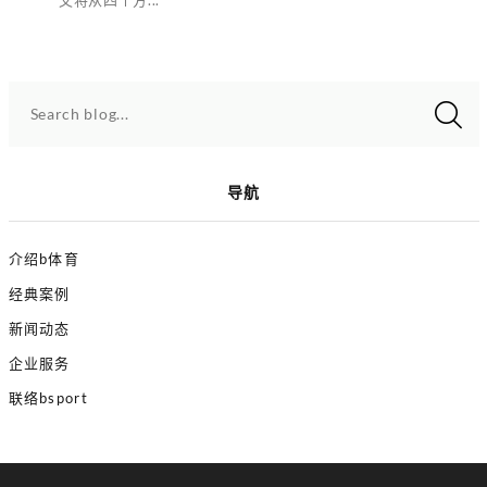
Search blog...
导航
介绍b体育
经典案例
新闻动态
企业服务
联络bsport