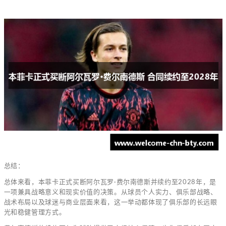
总结：
总体来看，本菲卡正式买断阿尔瓦罗·费尔南德斯并续约至2028年，是
一项兼具战略意义和现实价值的决策。从球员个人实力、俱乐部战略、
战术布局以及球迷与商业层面来看，这一举动都体现了俱乐部的长远眼
光和稳健管理方式。