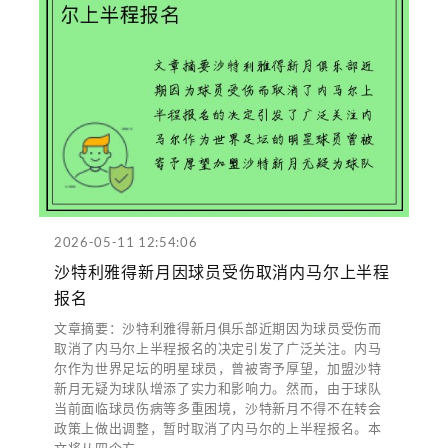
2026-05-11 12:54:06
沙特利雅得新月因球员受伤取消内马尔上半程
报名
文章摘要：沙特利雅得新月俱乐部近期因为球员受伤而
取消了内马尔上半程报名的决定引发了广泛关注。内马
尔作为世界足坛的明星球员，曾被寄予厚望，加盟沙特
新月无疑为球队增添了实力和影响力。然而，由于球队
当前面临球员伤病等多重困境，沙特新月不得不在转会
政策上做出调整，暂时取消了内马尔的上半程报名。本
文将从四个方...