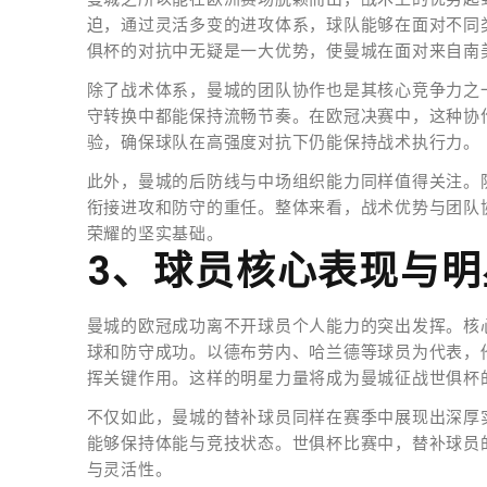
迫，通过灵活多变的进攻体系，球队能够在面对不同
俱杯的对抗中无疑是一大优势，使曼城在面对来自南
除了战术体系，曼城的团队协作也是其核心竞争力之
守转换中都能保持流畅节奏。在欧冠决赛中，这种协
验，确保球队在高强度对抗下仍能保持战术执行力。
此外，曼城的后防线与中场组织能力同样值得关注。
衔接进攻和防守的重任。整体来看，战术优势与团队
荣耀的坚实基础。
3、球员核心表现与明
曼城的欧冠成功离不开球员个人能力的突出发挥。核
球和防守成功。以德布劳内、哈兰德等球员为代表，
挥关键作用。这样的明星力量将成为曼城征战世俱杯
不仅如此，曼城的替补球员同样在赛季中展现出深厚
能够保持体能与竞技状态。世俱杯比赛中，替补球员
与灵活性。