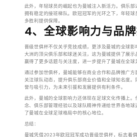
此外，年轻球员的崛起也为曼城注入新活力。俱乐部
拥有稳定的接班梯队。欧冠冠军的光环之下，年轻球
多胜利提供保障。
4、全球影响力与品牌
晋级世俱杯不仅关乎竞技成绩，更涉及曼城的全球影
大洲的顶尖俱乐部和球迷关注，这为曼城提供了展示
赢得了更多话题与关注度，进一步提升了曼城在全球
通过参加世俱杯，曼城能够在商业合作和品牌推广方
关注球队动态，提升俱乐部商业价值和全球知名度。
誉与吸引力，为未来引援和发展提供有利条件。
此外，曼城的全球影响力还体现在足球文化传播上。
念、俱乐部管理经验以及球队精神传递给世界各地球
了曼城在全球足球格局中的核心地位。
总结：
曼城凭借2023年欧冠冠军成功晋级世俱杯，标志着