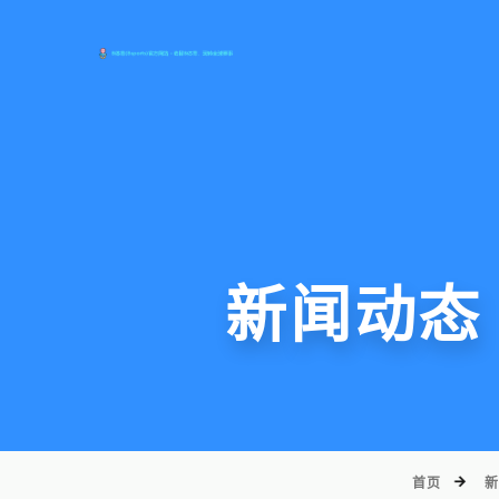
新闻动态
首页