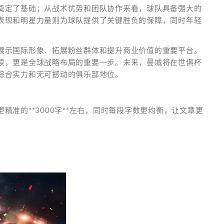
奠定了基础；从战术优势和团队协作来看，球队具备强大的
表现和明星力量则为球队提供了关键胜负的保障，同时年轻
展示国际形象、拓展粉丝群体和提升商业价值的重要平台。
续，更是全球战略布局的重要一步。未来，曼城将在世俱杯
综合实力和无可撼动的俱乐部地位。
准的**3000字**左右，同时每段字数更均衡，让文章更