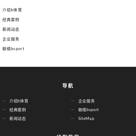
介绍b体育
经典案例
新闻动态
企业服务
联络bsport
导航
介绍b体育
企业服务
经典案例
联络bsport
新闻动态
SiteMap