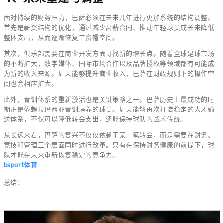
面对持续的财务压力，巴萨必须在未来几年进行更加系统的结构调整。
首先是薪资结构的优化，通过减少高薪合同、推动年轻球员成长来降低
整体支出，从而逐渐恢复工资帽空间。
其次，俱乐部需要在商业开发方面寻找新的增长点。随着全球足球市场
的不断扩大，数字媒体、国际市场合作以及品牌授权等领域都有可能成
为新的收入来源。如果能够提升商业收入，巴萨在财政规则下的操作空
间也会相应扩大。
此外，青训体系的重新激活也是关键策略之一。巴萨历史上最成功的时
期正是依赖拉玛西亚青训培养的球员。如果能够再次打造稳定的人才输
送体系，不仅可以降低转会支出，还能保持球队的战术传统。
从长远来看，巴萨的复兴不仅仅依赖于某一笔转会，而是需要在财务、
竞技和管理三个层面同时进行改革。只有在保持财务健康的前提下，球
队才能在未来重新恢复稳定的竞争力。
bsport体育
总结：