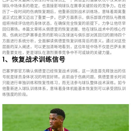
球队中场体系的稳定，也直接影响球队在赛季关键阶段的竞争力。在经
历了一段时间的伤病恢复期后，他重新回到战术训练场，意味着距离重
返正式比赛又迈出了重要一步。巴萨方面表示，俱乐部医疗团队与教练
组将持续评估他的身体状态，在确保完全恢复的前提下，力争让他尽早
回归赛场。本篇文章将从佩德里的恢复进展、他在球队战术中的核心作
用、伤病对巴萨赛季走势的影响以及球迷与俱乐部对其回归的期待四个
方面进行系统分析，全面解读佩德里恢复训练背后的意义。通过对这些
层面的深入阐述，可以更加清晰地看到，这位年轻中场不仅是巴萨未来
的重要支柱，更是球队在激烈赛季竞争中不可或缺的关键力量。
1、恢复战术训练信号
巴塞罗那官方确认佩德里已经恢复战术训练，这一消息首先释放出的信
号就是球员身体状况的明显好转。此前由于伤病问题，佩德里曾长时间
只能进行单独训练和恢复性练习，而无法参与球队整体战术演练。如今
他重新进入球队训练体系，意味着身体机能基本恢复到可以承受团队训
练强度的阶段。