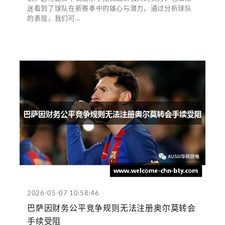
迷看到了球队在新赛季中的雄心与潜力。通过分析球队
的表现，我们可...
2026-05-07 10:58:46
巴萨因财务公平竞争规则无法注册奥尔莫转会
手续受阻