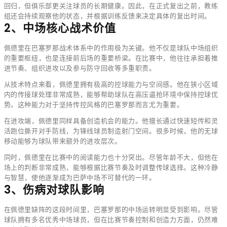
回归，但俱乐部更关注球员的长期健康。因此，在正式复出之前，教练
组还会持续观察他的状态，并根据训练反馈来决定具体的复出时间。
2、中场核心战术价值
佩德里在巴塞罗那战术体系中的作用极为关键。他不仅是球队中场组织
的重要枢纽，也是连接前后场的重要桥梁。在比赛中，他往往承担着推
进节奏、组织进攻以及参与防守回收等多重职责。
从技术特点来看，佩德里拥有极高的控球能力与空间感。他在狭小区域
内的传接球处理非常成熟，能够帮助球队在高压逼抢环境中保持控球优
势。这种能力对于坚持传控风格的巴塞罗那而言尤为重要。
在进攻端，佩德里同样具备创造机会的能力。他擅长通过快速短传和灵
活跑位撕开对手防线，为锋线球员制造射门空间。很多时候，他的无球
移动能够为球队带来额外的进攻层次。
同时，佩德里在比赛中的阅读能力也十分突出。尽管年龄不大，但他在
场上的判断非常成熟，能够根据比赛节奏及时调整传球选择。这种冷静
与智慧，使他逐渐成为巴萨中场不可替代的一环。
3、伤病对球队影响
在佩德里缺阵的这段时间里，巴塞罗那的中场运转明显受到影响。尽管
球队拥有多名优秀中场球员，但在比赛节奏控制和创造力方面，仍然难