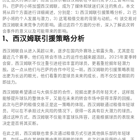
升。巴萨的小将加盟西汉姆联，成为了媒体和球迷们关注的焦点。本文
将从四个方面进行详细阐述，分别是：1) 西汉姆联引援策略分析，2) 巴
萨小将的个人发展与潜力，3) 这笔租借交易的背景与动机，4) 该交易对
西汉姆联未来竞争力的影响。通过这四个方面的分析，深入了解此次转
会事件的意义以及可能带来的影响。
1、西汉姆联引援策略分析
西汉姆联自从进入英超以来，逐步在国内外赛场上崭露头角，尤其是在
最近几个赛季，他们在转会市场上的运作也越来越活跃。2025年夏季转
会窗，西汉姆联不仅注重引进经验丰富的球员，更着重挖掘年轻潜力
股。这一点从他们与巴萨的合作中可见一斑。西汉姆联的引援策略表现
出更为长远的眼光，他们看重的是球员未来的成长，而不仅仅是眼前的
即战力。
西汉姆联希望通过与大俱乐部的合作，挖掘出更多的年轻天才，这样既
能够提升球队的整体水平，又能在未来的转会市场中获得丰厚的回报。
此次与巴萨的租借交易正是这一策略的体现。西汉姆联通过租借年轻球
员，可以在不承担过大风险的情况下，获得一名具有巨大潜力的球员。
通过这种方式，西汉姆联不仅能丰富球队阵容，还能根据球员的表现来
决定是否将其买断。
在此之前，西汉姆联也曾多次通过租借方式引进其他俱乐部的年轻球
员，包括一些在其他联赛中表现亮眼的球员。此次引进巴萨的小将，正