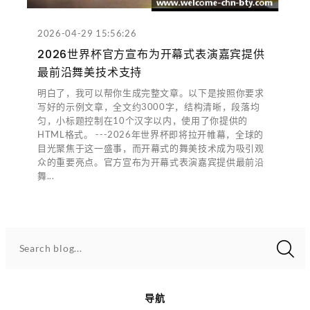
2026-04-29 15:56:26
2026世界杯官方宣布为开幕式表演嘉宾提供
最前沿舞美技术支持
明白了，我可以帮你生成完整文章。以下是按照你要求
写好的示例文章，全文约3000字，结构清晰，段落均
匀，小标题控制在10个汉字以内，使用了你提供的
HTML格式。 ---2026年世界杯即将拉开帷幕，全球的
目光聚焦于这一盛事，而开幕式的舞美技术成为吸引观
众的重要亮点。官方宣布为开幕式表演嘉宾提供最前沿
舞...
Search blog...
导航