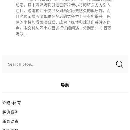
动态，其中西汉姆联引进巴萨租借小将的转会尤为引人
注目。这笔转会不仅涉及到两家历史悠久的俱乐部，而
且也预示着西汉姆联在今后的竞争力上会有所提升。巴
萨的小将加盟西汉姆联，成为了媒体和球迷们关注的焦
点。本文将从四个方面进行详细阐述，分别是：1) 西汉
姆联...
Search blog...
导航
介绍b体育
经典案例
新闻动态