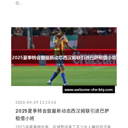
位...
2026-04-29 11:15:56
2025夏季转会窗最新动态西汉姆联引进巴萨
租借小将
2025年夏季转会窗，足球界迎来了不少令人瞩目的交易