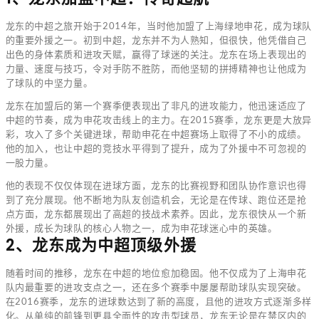
龙东的中超之旅开始于2014年，当时他加盟了上海绿地申花，成为球队
的重要外援之一。初到中超，龙东并不为人熟知，但很快，他凭借自己
出色的身体素质和进攻天赋，赢得了球迷的关注。龙东在场上表现出的
力量、速度与技巧，令对手防不胜防，而他坚韧的拼搏精神也让他成为
了球队的中坚力量。
龙东在加盟后的第一个赛季便表现出了非凡的进攻能力，他迅速适应了
中超的节奏，成为申花攻击线上的主力。在2015赛季，龙东更是大放异
彩，攻入了多个关键进球，帮助申花在中超赛场上取得了不小的成绩。
他的加入，也让中超的竞技水平得到了提升，成为了外援中不可忽视的
一股力量。
他的表现不仅仅体现在进球方面，龙东的比赛视野和团队协作意识也得
到了充分展现。他不断地为队友创造机会，无论是在传球、跑位还是抢
点方面，龙东都展现出了高超的技战术素养。因此，龙东很快从一个新
外援，成长为球队的核心人物之一，成为申花球迷心中的英雄。
2、龙东成为中超顶级外援
随着时间的推移，龙东在中超的地位愈加稳固。他不仅成为了上海申花
队内最重要的进攻支点之一，还在多个赛季中屡屡帮助球队实现突破。
在2016赛季，龙东的进球数达到了新的高度，且他的进攻方式逐渐多样
化。从单纯的前锋到更具全面性的攻击型球员，龙东无论是在禁区内的