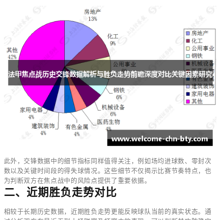
此外，交锋数据中的细节指标同样值得关注，例如场均进球数、零封次
数以及关键时间段的得失球情况。这些细节不仅揭示比赛节奏特点，也
为判断双方在焦点战中的风险点提供了重要依据。
二、近期胜负走势对比
相较于长期历史数据，近期胜负走势更能反映球队当前的真实状态。通