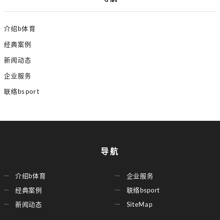
介绍b体育
经典案例
新闻动态
企业服务
联络bsport
导航
介绍b体育
企业服务
经典案例
联络bsport
新闻动态
SiteMap