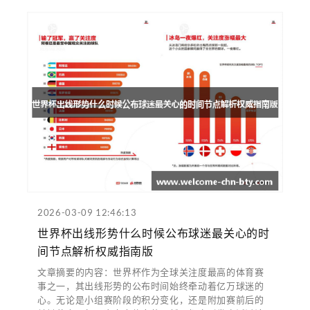
2026-03-09 12:46:13
世界杯出线形势什么时候公布球迷最关心的时
间节点解析权威指南版
文章摘要的内容：世界杯作为全球关注度最高的体育赛
事之一，其出线形势的公布时间始终牵动着亿万球迷的
心。无论是小组赛阶段的积分变化，还是附加赛前后的