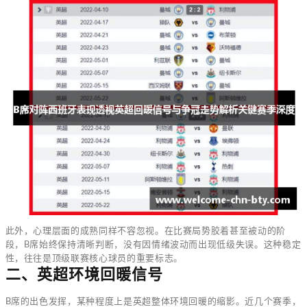
此外，心理层面的成熟同样不容忽视。在比赛局势胶着甚至被动的阶
段，B席始终保持清晰判断，没有因情绪波动而出现低级失误。这种稳定
性，往往是顶级联赛核心球员的重要标志。
二、英超环境回暖信号
B席的出色发挥，某种程度上是英超整体环境回暖的缩影。近几个赛季，