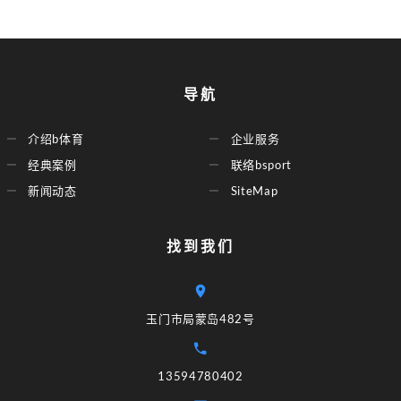
导航
介绍b体育
企业服务
经典案例
联络bsport
新闻动态
SiteMap
找到我们
玉门市局蒙岛482号
13594780402