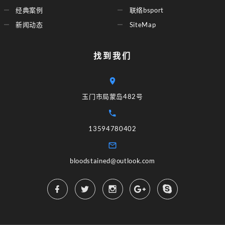
经典案例
联络bsport
新闻动态
SiteMap
找到我们
玉门市局蒙岛482号
13594780402
bloodstained@outlook.com