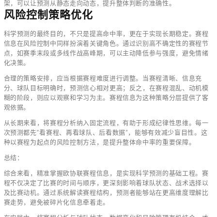
架，可以让预测从静态走向动态，提升整体判断的准确性。
风险控制策略优化
科学预测的最终目的，不只是提高命中率，更在于实现长期稳定。赛程
信息在风险控制中同样扮演着关键角色。通过识别高不确定性的赛程节
点，如赛季末段或多线作战高峰期，可以主动降低参与强度，避免情绪
化决策。
合理的策略安排，应当根据赛程难度进行调整。当赛程清晰、信息充
分、球队目标明确时，预测信心相对更高；反之，在赛程混乱、动机模
糊的阶段，则应以观察和学习为主。赛程信息为这种策略分层提供了客
观依据。
从长期来看，将赛程分析纳入固定流程，有助于形成纪律性思维。每一
次预测都先“看赛程、再看球队、后看数据”，能够有效减少盲目性。这
种以赛程为起点的风险控制方法，是提升整体命中率的重要保障。
总结：
综合来看，精准掌握欧协联赛程信息，是实现科学预测的基础工程。赛
程不仅决定了比赛的时间与顺序，更深刻影响着球队状态、战术选择以
及比赛动机。通过系统解读赛程结构，预测者能够站在更高维度理解比
赛走势，避免被碎片化信息牵着走。