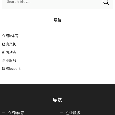
Search blog...
导航
介绍b体育
经典案例
新闻动态
企业服务
联络bsport
导航
介绍b体育
企业服务