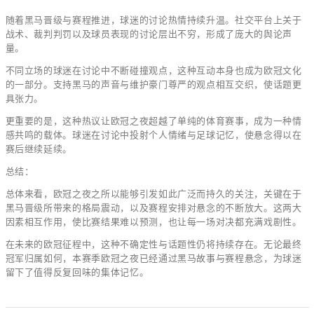
随着黑马晋级与赛程推进，球迷的讨论热情持续升温。社交平台上关于
战术、裁判判罚以及球员表现的讨论层出不穷，形成了庞大的舆论声
量。
不同立场的球迷在讨论中不断碰撞观点，这种互动本身也成为欧冠文化
的一部分。支持黑马的声音与维护豪门尊严的观点相互交织，使话题更
具张力。
更重要的是，这种热议让欧冠之夜超越了单纯的体育赛事，成为一种情
感共鸣的载体。球迷在讨论中投射个人情绪与足球记忆，使悬念得以在
赛后继续延续。
总结：
总体来看，欧冠之夜之所以能够引发如此广泛而持久的关注，关键在于
黑马晋级所带来的格局震动，以及赛程安排对悬念的不断放大。这两大
因素相互作用，使比赛结果难以预测，也让每一场对决都充满戏剧性。
在未来的欧冠征程中，这种不确定性与话题性仍将持续存在。无论最终
冠军归属如何，本赛季欧冠之夜已经通过黑马故事与赛程悬念，为球迷
留下了值得反复回味的集体记忆。