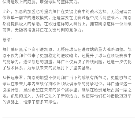
保持进攻上的威胁，增强球队的整体实力。
此外，凯恩的加盟也将提高拜仁在关键比赛中的战术选择。无论是需要
依靠单一前锋的进攻模式，还是需要在比赛过程中灵活调整战术，凯恩
都能提供极大的帮助。在欧冠这样的大舞台上，拥有凯恩这样一位顶级
前锋，无疑将增强拜仁在关键时刻的竞争力。
总结：
拜仁慕尼黑斥巨资引进凯恩，无疑是球队在进攻端的重大战略调整。凯
恩不仅为拜仁带来了更加稳定的进攻输出，还提升了球队在顶级赛事中
的竞争力。通过凯恩的加盟，拜仁不仅解决了锋线问题，还进一步优化
了战术体系，为球队未来的发展打下了坚实基础。
从长远来看，凯恩的加盟不仅对拜仁当下的成绩有所帮助，更能够帮助
球队在未来几年内继续保持欧洲顶级俱乐部的竞争地位。拜仁通过这一
引援计划，显然希望在未来的多个赛季里，继续在欧洲足坛占据一席之
地。凯恩的加入，为拜仁注入了新的活力，也使得他们在冲击欧冠冠军
的道路上，增添了更多可能性。