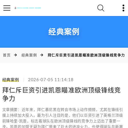
经典案例
首页
经典案例
拜仁斥巨资引进凯恩瞄准欧洲顶级锋线竞争力
经典案例
2026-07-05 11:14:18
拜仁斥巨资引进凯恩瞄准欧洲顶级锋线竞
争力
文章摘要：近年来，拜仁慕尼黑在转会市场上动作频频，尤其在锋线引
援上持续加大投入。最为引人注目的是，他们以巨资引进了英格兰顶级
前锋哈里·凯恩，标志着球队在欧洲顶级锋线的竞争力上迈出了重要一
步。凯恩的加盟无疑为拜仁带来了巨大的进攻火力，也使得球队在新赛