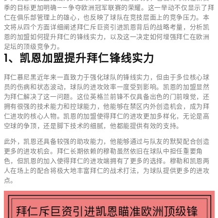
季的目标更加明确——争夺欧洲冠军联赛的荣耀。这一举动不仅显示了拜
仁在俱乐部管理上的雄心，也反映了球队在竞技层面上的竞争压力。本
文将从四个方面详细阐述拜仁斥巨资引进凯恩背后的战略考量，分析凯
恩的加盟如何提升拜仁的锋线实力，以及这一决定如何增强拜仁在欧洲
足坛的顶级竞争力。
1、凯恩加盟提升拜仁锋线实力
拜仁慕尼黑近年来一直致力于强化球队的锋线实力，但由于多位核心球
员的伤病和状态波动，球队的进攻效率一度受到影响。凯恩的加盟显然
为拜仁解决了这一问题。这位英格兰前锋不仅具备出色的门前嗅觉，还
拥有很强的技术能力和控球能力，他能够在禁区内外创造机会，成为拜
仁进攻的核心人物。凯恩的加盟使得拜仁的进攻更加多样化，无论是高
空球的争顶，还是脚下技术的细腻，他都能提供有效的支持。
此外，凯恩还具备较强的助攻能力，他能够通过与队友的默契配合创造
更多的进攻机会。拜仁长期依赖的穆勒虽然依旧在球队中担任重要角
色，但凯恩的加入使得拜仁的进攻端拥有了更多的选择。穆勒和凯恩两
人在场上的配合将极大地丰富拜仁的战术打法，为球队提供更多的进攻
点。