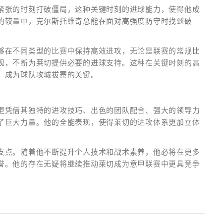
紧张的时刻打破僵局，这种关键时刻的进球能力，使得他成
的较量中，克尔斯托维奇总能在面对高强度防守时找到破
。
够在不同类型的比赛中保持高效进攻，无论是联赛的常规比
现，不断为莱切提供必要的进球支持。这种在关键时刻的高
，成为球队攻城拔寨的关键。
更凭借其独特的进攻技巧、出色的团队配合、强大的领导力
了巨大力量。他的全能表现，使得莱切的进攻体系更加立体
支点。随着他不断提升个人技术和战术素养，他必将在更多
誉。他的存在无疑将继续推动莱切成为意甲联赛中更具竞争