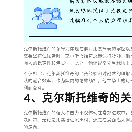
克尔斯托维奇的领导力体现在他对比赛节奏的掌控以
需要坚持住优势时，克尔斯托维奇总能保持冷静。他
强大的稳定性和连贯性。此外，他还经常充当球场上
不仅如此，克尔斯托维奇的比赛经验和对战术的理解
队的配合效率。作为队内的精神领袖，他在场上的每
利而奋斗。
4、克尔斯托维奇的
克尔斯托维奇的强大冲击力不仅体现在常规进攻中，
决问题。无论是比赛接近尾声时，还是在局面陷入僵
的走向。