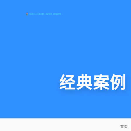
经典案例
首页