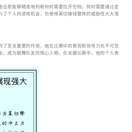
他总是能够精准地判断何时需要拉开空档，何时需要通过走
升了个人的进攻机会，也使得莱切锋线整体的威胁性大大增
到了至关重要的作用，他在比赛中的表现和领导力也不可忽
出，成为鼓舞队友的核心人物。在关键比赛中，他的个人表