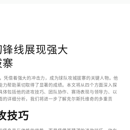
切锋线展现强大
拔寨
物，凭借着强大的冲击力，成为球队攻城拔寨的关键人物。他
能力帮助莱切取得了显著的成绩。本文将从四个方面深入探
具体包括他的进攻技巧、团队协作、赛场表现与领导力、以
面的详细分析，我们将进一步了解克尔斯托维奇的多重贡
攻技巧