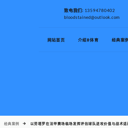
致电我们:
13594780402
bloodstained@outlook.com
网站首页
介绍B体育
经典案
经典案例
以劳塔罗在法甲赛场临场发挥评估球队进攻价值与战术适