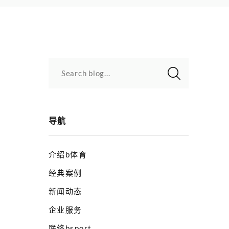
Search blog...
导航
介绍b体育
经典案例
新闻动态
企业服务
联络bsport