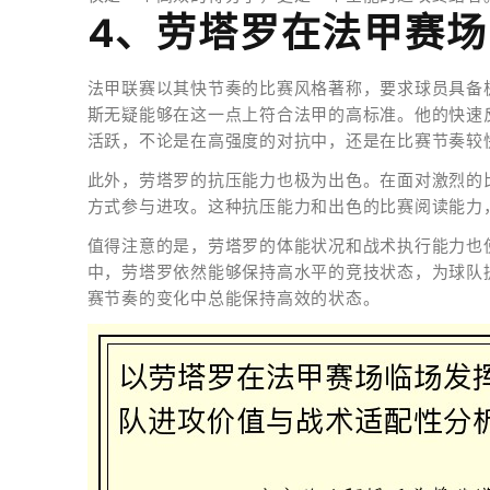
4、劳塔罗在法甲赛
法甲联赛以其快节奏的比赛风格著称，要求球员具备
斯无疑能够在这一点上符合法甲的高标准。他的快速
活跃，不论是在高强度的对抗中，还是在比赛节奏较
此外，劳塔罗的抗压能力也极为出色。在面对激烈的
方式参与进攻。这种抗压能力和出色的比赛阅读能力
值得注意的是，劳塔罗的体能状况和战术执行能力也
中，劳塔罗依然能够保持高水平的竞技状态，为球队
赛节奏的变化中总能保持高效的状态。