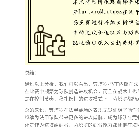
总结：
通过以上分析，我们可以看出，劳塔罗·马丁内斯在
在比赛中频繁为球队创造进攻机会，而且在战术上也
是在控制节奏、稳扎稳打的进攻模式下，劳塔罗都能
总的来说，劳塔罗在法甲赛场的表现无疑证明了他作
继续为法甲球队带来更多的进攻威胁，成为球队在竞
还是作为进攻组织者，劳塔罗的综合能力都使他在法