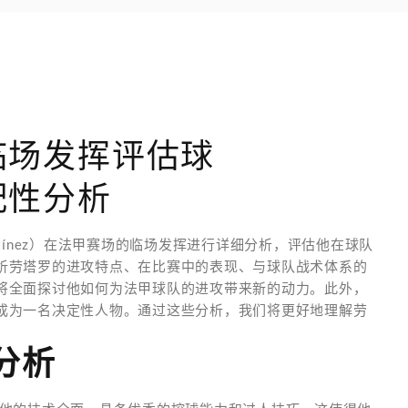
临场发挥评估球
配性分析
artínez）在法甲赛场的临场发挥进行详细分析，评估他在球队
析劳塔罗的进攻特点、在比赛中的表现、与球队战术体系的
将全面探讨他如何为法甲球队的进攻带来新的动力。此外，
成为一名决定性人物。通过这些分析，我们将更好地理解劳
分析