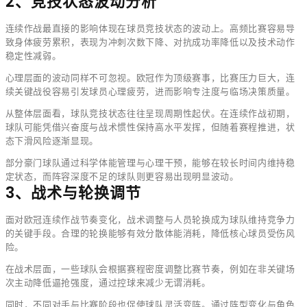
2、竞技状态波动分析
连续作战最直接的影响体现在球员竞技状态的波动上。高频比赛容易导
致身体疲劳累积，表现为冲刺次数下降、对抗成功率降低以及技术动作
稳定性减弱。
心理层面的波动同样不可忽视。欧冠作为顶级赛事，比赛压力巨大，连
续关键战役容易引发球员心理疲劳，进而影响专注度与临场决策质量。
从整体层面看，球队竞技状态往往呈现周期性起伏。在连续作战初期，
球队可能凭借兴奋度与战术惯性保持高水平发挥，但随着赛程推进，状
态下滑风险逐渐显现。
部分豪门球队通过科学体能管理与心理干预，能够在较长时间内维持稳
定状态，而阵容深度不足的球队则更容易出现明显波动。
3、战术与轮换调节
面对欧冠连续作战节奏变化，战术调整与人员轮换成为球队维持竞争力
的关键手段。合理的轮换能够有效分散体能消耗，降低核心球员受伤风
险。
在战术层面，一些球队会根据赛程密度调整比赛节奏，例如在非关键场
次主动降低逼抢强度，通过控球来减少无谓消耗。
同时，不同对手与比赛阶段也促使球队灵活变阵。通过阵型变化与角色