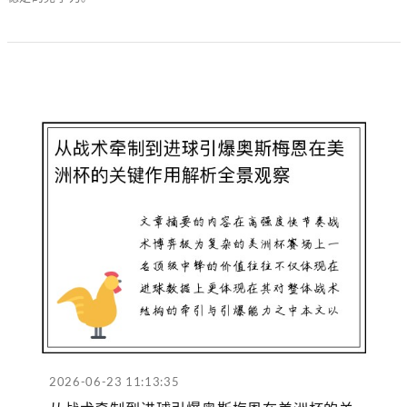
2026-06-23 11:13:35