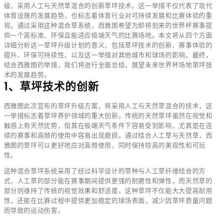
级，采用人工与天然草混合的创新草坪技术。这一举措不仅代表了现代
体育设施的发展趋势，也标志着体育行业对可持续发展和比赛体验的重
视。通过采用这种混合草系统，西雅图希望为即将到来的世界杯赛事提
供一个高标准、环保且能适应极端天气的比赛场地。本文将从四个方面
详细分析这一草坪升级计划的意义，包括草坪技术的创新、赛事体验的
提升、环保可持续性、以及这一举措对其他城市和球场的影响。最终，
结合西雅图的举措，我们将进行全面总结，展望未来世界杯场地草坪技
术的发展趋势。
1、草坪技术的创新
西雅图此次宣布的草坪升级方案，将采用人工与天然草混合的技术，这
一举措标志着草坪养护领域的重大创新。传统的天然草坪虽然在视觉和
触感上有天然优势，但其在极端天气条件下容易受到影响，尤其是在连
续的赛事和高频的使用中容易出现磨损。通过结合人工草与天然草，西
雅图的草坪可以更好地应对高频使用，同时保持较高的美观性和可玩
性。
这种混合草坪系统采用了经过科学设计的草种与人工草纤维结合的方
式，人工草的部分能在赛事期间提供更强的耐磨性和弹性，而天然草的
部分则维持了传统的视觉效果和舒适度。这种草坪不仅能大大提高耐用
性，还能在比赛过程中提供更加稳定的球场表面，减少因草坪质量问题
而导致的运动伤害。