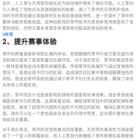
此外，人工草与天然草的结合还为场地维护带来了新的可能。人工草的
引入降低了场地对水资源和肥料的依赖，减少了草坪的日常养护成本，
同时天然草则通过其独特的生长和自我修复特性，进一步提升了草坪的
整体功能性和美观度。这种创新性的草坪技术为其他体育场馆提供了宝
贵的经验，也预示着未来更多体育场地可能采用类似的技术。
b体育
2、提升赛事体验
草坪的质量直接影响到比赛的体验，而西雅图的草坪升级方案无疑为球
员和观众提供了更高质量的比赛环境。对于球员而言，草坪的稳定性和
一致性是避免运动伤害的关键因素。传统草坪在极端天气或过度使用的
情况下，容易出现不均匀的区域，造成球员在比赛中滑倒或脚踝扭伤的
风险。而混合草坪系统则通过减少草坪不均匀生长的现象，确保了球员
在场地上的稳定性。
此外，草坪的设计也直接影响到球场的速度和反弹效果。混合草系统能
够提供更均匀的表面，这意味着足球、橄榄球等项目中的球速和弹性更
加稳定，避免了因草坪问题而引起的不可预见的影响，确保比赛的流畅
度。球员可以在一个更加高效且安全的环境中竞技，这对提升整体比赛
体验至关重要。
对于观众而言，草坪的视觉效果也同样重要。天然草的美观性为球迷提
供了一个宜人的观看体验，而人工草部分则确保了草坪即使在高频使用