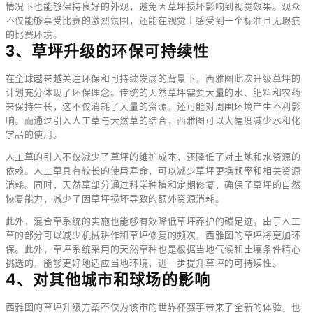
情况下也能够保持良好的外观，避免因草坪损坏影响到视觉效果。观众
不仅能够享受比赛的激烈氛围，还能在视觉上感受到一个标准且无瑕疵
的比赛环境。
3、草坪升级的环保可持续性
在全球越来越关注环保和可持续发展的背景下，西雅图此次升级草坪的
计划充分体现了环保理念。传统的天然草坪需要大量的水、肥料和农药
来保持生长，这不仅消耗了大量的资源，还可能对周围环境产生不利影
响。而通过引入人工草与天然草的结合，西雅图可以大幅度减少水和化
学品的使用。
人工草的引入不仅减少了草坪的维护成本，还降低了对土地和水资源的
依赖。人工草具有较长的使用寿命，可以减少草坪更换频率和相关资源
消耗。同时，天然草部分通过科学种植和定期修复，确保了草坪的自然
恢复能力，减少了因草坪损坏导致的额外资源消耗。
此外，混合草系统的实施也能够有效降低草坪养护的碳足迹。由于人工
草的部分可以减少机械耕作和草坪修复的频次，西雅图的草坪将更加环
保。此外，草坪系统采用的天然草种也是根据当地气候和土壤条件精心
挑选的，能够更好地适应当地环境，进一步提升草坪的可持续性。
4、对其他城市和球场的影响
西雅图的草坪升级方案不仅为该市的世界杯赛事带来了全新的体验，也