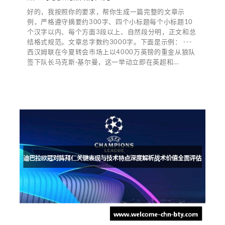
好的，我按照你的要求，帮你生成一篇完整的文章示
例，严格遵守摘要约300字、四个小标题每个小标题10
个汉字以内、每个方面3段以上、自然段分明，正文和总
结格式规范。文章总字数约3000字。下面是示例： ---
西汉姆联在今夏转会市场上以4000万英镑的重金从狼队
签下队长马克斯·基尔曼，这一举动立即在英超和...