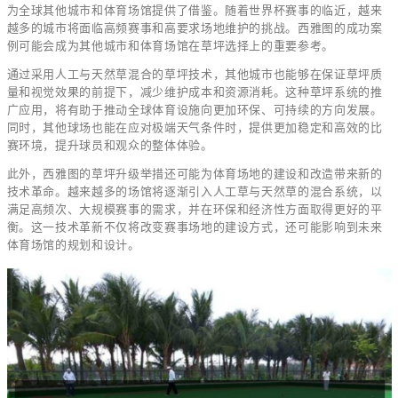
为全球其他城市和体育场馆提供了借鉴。随着世界杯赛事的临近，越来
越多的城市将面临高频赛事和高要求场地维护的挑战。西雅图的成功案
例可能会成为其他城市和体育场馆在草坪选择上的重要参考。
通过采用人工与天然草混合的草坪技术，其他城市也能够在保证草坪质
量和视觉效果的前提下，减少维护成本和资源消耗。这种草坪系统的推
广应用，将有助于推动全球体育设施向更加环保、可持续的方向发展。
同时，其他球场也能在应对极端天气条件时，提供更加稳定和高效的比
赛环境，提升球员和观众的整体体验。
此外，西雅图的草坪升级举措还可能为体育场地的建设和改造带来新的
技术革命。越来越多的场馆将逐渐引入人工草与天然草的混合系统，以
满足高频次、大规模赛事的需求，并在环保和经济性方面取得更好的平
衡。这一技术革新不仅将改变赛事场地的建设方式，还可能影响到未来
体育场馆的规划和设计。