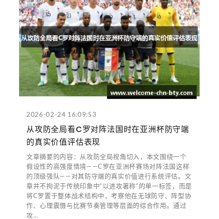
2026-02-24 16:09:53
从攻防全局看C罗对阵法国时在亚洲杯防守端
的真实价值评估表现
文章摘要的内容：从攻防全局视角切入，本文围绕一个
假设性的高强度情境——C罗在亚洲杯赛场对阵法国这样
的顶级强队——对其防守端的真实价值进行系统评估。文
章并不拘泥于传统印象中“以进攻著称”的单一标签，而是
将C罗置于整体战术结构中，考察他在无球防守、阵型协
作、心理震慑与比赛节奏管理等层面的综合作用。通过
攻...