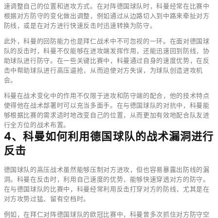
速调整自己的位置和进攻方式。在对阵德国球队时，科曼经常在比赛中
根据对方防守的变化做出调整，例如通过从边路切入到中路来牵扯对方
防线，或是在对方进行快速反击时迅速转换为防守。
此外，科曼的回防能力也是拜仁战术中不可忽视的一环。在面对德国球
队的反击时，科曼不仅能够在进攻端发挥作用，还能迅速回到防线，协
助球队进行防守。在一些关键比赛中，科曼通过自身的速度优势，在反
击中帮助球队进行高压逼抢，从而迫使对方失误，为球队创造进攻机
会。
科曼在战术变化中的作用不仅限于进攻和防守端的配合，他的技术特点
使得他在战术部署时可以充当多面手。在与德国球队的对抗中，科曼能
够根据比赛的需求适时地改变自己的位置，从而更加有效地配合队友进
行全方位的战术布置。
4、科曼如何利用德国球队的战术漏洞进行
反击
德国球队的高压战术虽然能够压制对方进攻，但也容易暴露出防线的漏
洞。科曼在反击时，利用自己速度的优势，能够快速穿透对方的防守。
在与德国球队的比赛中，科曼经常利用反击打穿对方的防线，尤其是在
对方攻势过猛、留有空档时。
例如，在拜仁对阵德国球队的欧冠比赛中，科曼曾多次抓住对方防守空