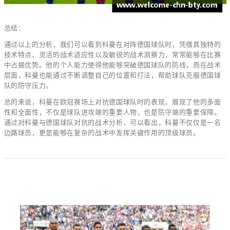
总结：
通过以上的分析，我们可以看到科曼在对阵德国球队时，凭借其独特的
技术特点、灵活的战术适应性以及敏锐的战术洞察力，常常能够在比赛
中占据优势。他的个人能力使得他能够突破德国球队的防线，而在战术
层面，科曼也能通过不断调整自己的位置和打法，帮助球队克服德国球
队的防守压力。
总的来说，科曼在欧冠赛场上对抗德国球队时的表现，展现了他的多面
性和全面性，不仅是球队进攻端的重要人物，也是防守端的重要保障。
通过对科曼与德国球队对抗的战术分析，可以看出，科曼不仅仅是一名
边路球员，更是能够在复杂的战术中发挥关键作用的顶级球员。