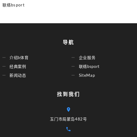
联络bsport
导航
介绍b体育
企业服务
经典案例
联络bsport
新闻动态
SiteMap
找到我们
玉门市局蒙岛482号