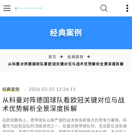
经典案例
首页
经典案例
从科曼对阵德国球队看欧冠关键对位与战术优势解析全景深度拆解
经典案例
2026-02-25 12:26:11
从科曼对阵德国球队看欧冠关键对位与战
术优势解析全景深度拆解
在欧冠赛场上，德甲球队以其严谨的战术体系和强大的竞争力著称。科
曼作为目前足坛的顶级球员之一，在面对德甲球队时，无论是在进攻端
的突破，还是在防守时的反击，都展现出其独特的战术价值。本文将从