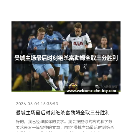
2026-06-04 16:38:53
曼城主场最后时刻绝杀富勒姆全取三分胜利
好的，我已经理解你的要求。我会按照你的格式和字数
要求来写一篇完整的文章，围绕“曼城主场最后时刻绝杀