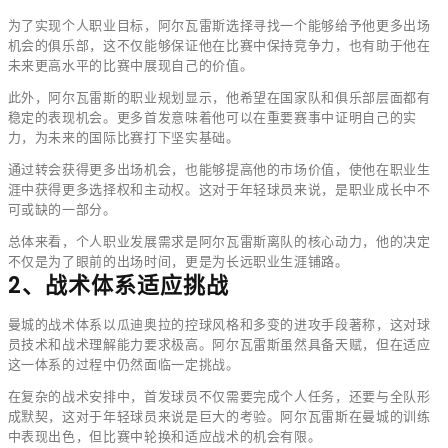
为了实现个人职业目标，阿尔瓦雷斯选择寻找一个能够给予他更多出场
机会的俱乐部，这不仅能够保证他在比赛中保持竞争力，也有助于他在
未来更高水平的比赛中展现自己的价值。
此外，阿尔瓦雷斯的职业规划显示，他希望在国家队和俱乐部层面都有
稳定的表现机会。更多首发意味着他可以在重要赛事中证明自己的实
力，为未来的国际比赛打下坚实基础。
通过转会获得更多出场机会，也能够提高他的市场价值，使他在职业生
涯中获得更多选择权和主动权。这对于年轻球员来说，是职业成长中不
可或缺的一部分。
总体来看，个人职业发展需求是阿尔瓦雷斯离队的核心动力，他的决定
不仅是为了眼前的出场时间，更是为长远职业生涯铺路。
2、战术体系适应挑战
曼城的战术体系以瓜迪奥拉的控球风格和多变的进攻手段著称，这对球
员技术和战术理解能力要求极高。阿尔瓦雷斯虽然具备天赋，但在适应
这一体系的过程中仍然面临一定挑战。
在复杂的战术安排中，首发球员不仅需要完成个人任务，还要与全队形
成默契，这对于年轻球员来说是巨大的考验。阿尔瓦雷斯在曼城的训练
中表现出色，但比赛中轮换和适应战术的机会有限。