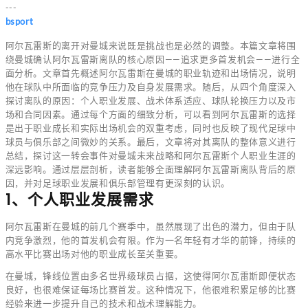
---
bsport
阿尔瓦雷斯的离开对曼城来说既是挑战也是必然的调整。本篇文章将围
绕曼城确认阿尔瓦雷斯离队的核心原因——追求更多首发机会——进行全
面分析。文章首先概述阿尔瓦雷斯在曼城的职业轨迹和出场情况，说明
他在球队中所面临的竞争压力及自身发展需求。随后，从四个角度深入
探讨离队的原因：个人职业发展、战术体系适应、球队轮换压力以及市
场和合同因素。通过每个方面的细致分析，可以看到阿尔瓦雷斯的选择
是出于职业成长和实际出场机会的双重考虑，同时也反映了现代足球中
球员与俱乐部之间微妙的关系。最后，文章将对其离队的整体意义进行
总结，探讨这一转会事件对曼城未来战略和阿尔瓦雷斯个人职业生涯的
深远影响。通过层层剖析，读者能够全面理解阿尔瓦雷斯离队背后的原
因，并对足球职业发展和俱乐部管理有更深刻的认识。
1、个人职业发展需求
阿尔瓦雷斯在曼城的前几个赛季中，虽然展现了出色的潜力，但由于队
内竞争激烈，他的首发机会有限。作为一名年轻有才华的前锋，持续的
高水平比赛出场对他的职业成长至关重要。
在曼城，锋线位置由多名世界级球员占据，这使得阿尔瓦雷斯即便状态
良好，也很难保证每场比赛首发。这种情况下，他很难积累足够的比赛
经验来进一步提升自己的技术和战术理解能力。