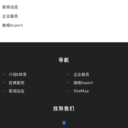
新闻动态
企业服务
联络bsport
导航
介绍b体育
企业服务
经典案例
联络bsport
新闻动态
SiteMap
找到我们