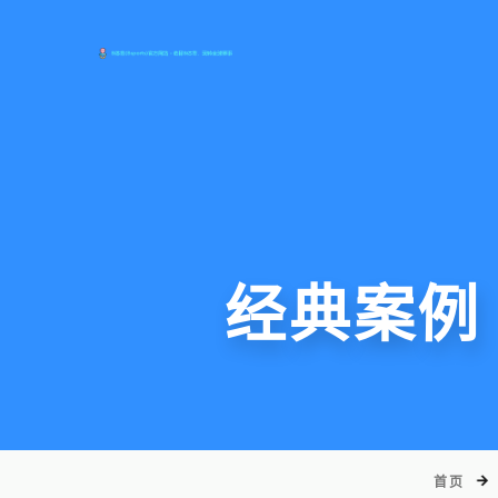
经典案例
首页