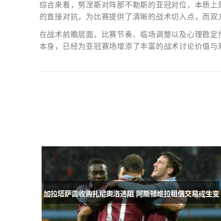
综合来看，努涅斯对阵那不勒斯的亚冠对位，本质上
的直接对抗，为比赛提供了清晰的战术切入点，而双
在战术前瞻层面，比赛节奏、临场调整以及心理稳定
本身，已经为亚冠赛场增添了丰富的战术讨论价值与