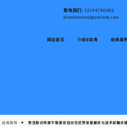
致电我们:
13594780402
bloodstained@outlook.com
网站首页
介绍B体育
经典案
经典案例
努涅斯对阵那不勒斯亚冠对位优势深度解析与战术前瞻关