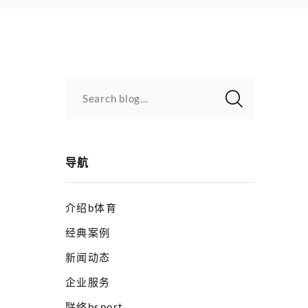
Search blog...
导航
介绍b体育
经典案例
新闻动态
企业服务
联络bsport