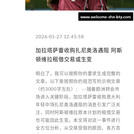
2026-05-27 12:45:58
加拉塔萨雷收购扎尼奥洛遇阻 阿斯
顿维拉租借交易或生变
明白了，我可以按照你的要求生成完整的
文章。以下是按照你的规范写的示例文章
（约3000字左右）： ---随着欧洲转会市
场进入关键阶段，加拉塔萨雷收购意大利
年轻中场扎尼奥洛遇阻的消息引发广泛关
注，同时阿斯顿维拉原本计划的租借交易
也可能因此生变。本文将对这一事件进行
全方位分析，从交易受阻的原因、各方态