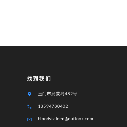
找到我们
玉门市局蒙岛482号
13594780402
bloodstained@outlook.com