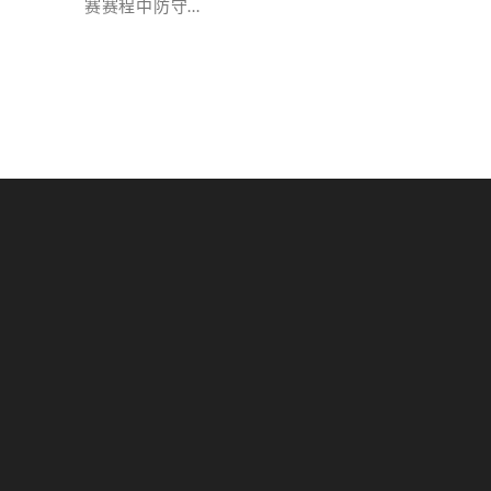
赛赛程中防守...