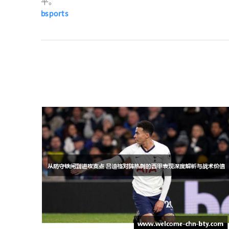
平。
bsports