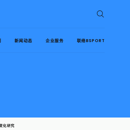
例
新闻动态
企业服务
联络BSPORT
变化研究