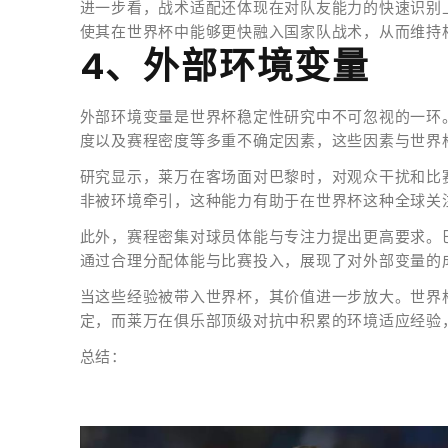
进一步看，战术适配还体现在对队友能力的快速识别
使其在世界杯中能够更快融入国家队战术，从而维持
4、外部环境变量
外部环境变量是世界杯稳定性研究中不可忽视的一环
度以及赛程密度等多重不确定因素，这些因素与世界
研究显示，莱万在客场面对巴黎时，对观众干扰和比
非被环境牵引，这种能力有助于在世界杯这种全球关
此外，赛程密集对球员体能与专注力提出更高要求。
通过合理分配体能与比赛投入，展现了对外部变量的
当这些经验被带入世界杯，其价值进一步放大。世界
定，而莱万在俱乐部顶级对抗中积累的环境适应经验
总结：