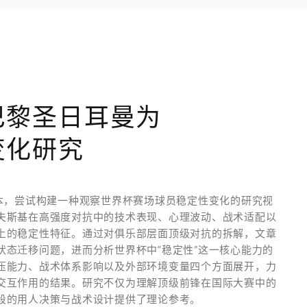
巴黎圣日耳曼为
变化研究
本，尝试构建一种观察世界杯赛场球员稳定性变化的研究视
夫斯基在高强度对抗中的技术表现、心理波动、战术适配以
上的稳定性特征。通过对俱乐部层面顶级对抗的拆解，文章
态迁移问题，进而分析世界杯中“稳定性”这一核心能力的
压能力、战术体系影响以及外部环境变量四个方面展开，力
交互作用的结果。研究不仅为理解顶级前锋在国际大赛中的
段的用人决策与战术设计提供了理论参考。