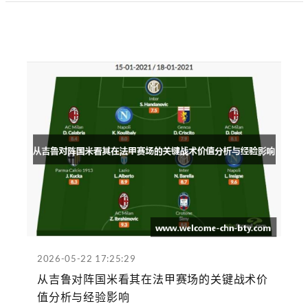
2026-05-22 17:25:29
从吉鲁对阵国米看其在法甲赛场的关键战术价
值分析与经验影响