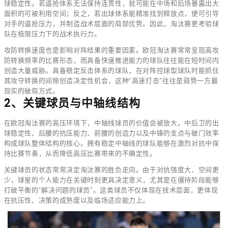
球稳定性。若逼抢体系无法保持连贯性，就可能在中场和后场暴露出大
面积的可被利用空间；反之，若出球体系能精准找到释放点，便可引导
对手的逼抢压力，并制造战术层面的局部优势。因此，淘汰赛更考验球
队在极限压力下的战术执行力。
攻防转换速度也是影响对阵结果的重要因素。欧冠淘汰赛常常呈现高攻
防转换频率的比赛形态，而具备快速推进能力的球队往往能在短时间内
创造大量威胁。具备稳定反击体系的球队，在对阵控球型球队时能抓住
其攻守转换的间隙创造决定性机会，这种“高速打击”往往是弱势一方最
现实的破局方式。
2、关键球员与中轴线结构
在欧冠淘汰赛的高压环境下，中轴线球员的价值会被放大。中后卫的出
球稳定性、后腰的抗压能力、前腰的创造力以及中锋的支点与破门效率
构成球队整体结构的核心。拥有稳定中轴线的球队能够在激烈对抗中保
持比赛节奏，从而降低高压比赛带来的不确定性。
关键球员的状态常常决定淘汰赛的胜负走向。由于对抗强度大、空间更
少，球星的个人能力在关键时刻更具决定意义，尤其是在僵持阶段能够
打破平衡的“解决问题的球员”。这类球员不仅体现在技术层面，更体现
在抗压性、决策的成熟度以及临场适应能力上。