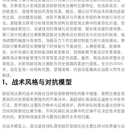
辑。文章首先从宏观层面总结欧冠淘汰赛的比赛特征，包括其高压、对
抗密度大、容错率极低的竞技背景。随后，通过对不同战术风格的适配
性比较、对抗模型拆解、攻防平衡落点与节奏主导权的争夺进行详尽讨
论。紧接着文章将分析球员角色结构在欧冠淘汰赛中的差异化价值，包
括中轴线掌控力、关键球员的情绪与状态管理、替补席深度的使用等。
第三部分则通过比赛策略层面对主教练应对首回合与次回合的取舍、临
场调整的幅度与有效性、场面压力下的比赛控制能力进行逐段细化。第
四部分聚焦欧冠长期赛程下的体能与节奏调控，从赛程密度、轮换体
系、对手风格引发的体能消耗类型差异，到跨联赛节奏适应性等角度，
解释淘汰赛体能管理为何常常是决定性因素。最终，两段总结将整合文
章观点，对影响欧冠淘汰赛胜负的全链路因素进行提炼。全文约3000
字，旨在呈现一份结构完整、逻辑清晰、内容深度兼具实战意义的专业
解读。
1、战术风格与对抗模型
欧冠淘汰赛的战术风格往往体现各联赛特色的集中碰撞，使得比赛呈现
更高的对抗密度和更强烈的节奏对冲。英超球队强调高压逼抢与冲击性
打法，意甲球队注重防守秩序与区域保护，西甲球队则擅长通过控球与
空间利用掌控比赛节奏。不同风格在淘汰赛中的交锋不仅决定技术层面
的对抗，更影响场面走势与整场比赛的主导权归属。
在战术模型上，高位逼抢球队遇到组织型球队往往要比拼对抗质量与出