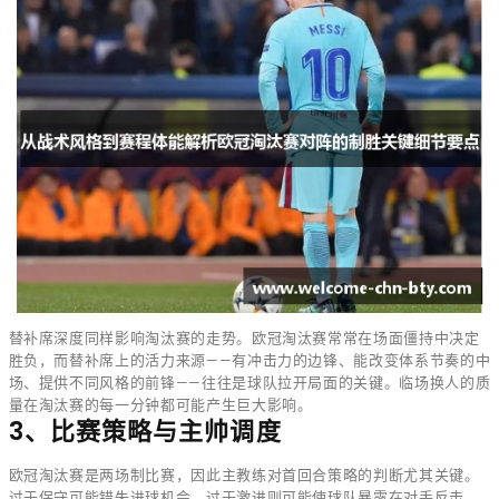
替补席深度同样影响淘汰赛的走势。欧冠淘汰赛常常在场面僵持中决定
胜负，而替补席上的活力来源——有冲击力的边锋、能改变体系节奏的中
场、提供不同风格的前锋——往往是球队拉开局面的关键。临场换人的质
量在淘汰赛的每一分钟都可能产生巨大影响。
3、比赛策略与主帅调度
欧冠淘汰赛是两场制比赛，因此主教练对首回合策略的判断尤其关键。
过于保守可能错失进球机会，过于激进则可能使球队暴露在对手反击