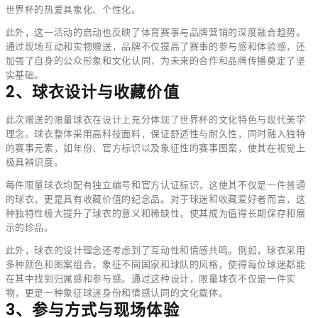
世界杯的热爱具象化、个性化。
此外，这一活动的启动也反映了体育赛事与品牌营销的深度融合趋势。
通过现场互动和实物赠送，品牌不仅提高了赛事的参与感和体验感，还
加强了自身的公众形象和文化认同，为未来的合作和品牌传播奠定了坚
实基础。
2、球衣设计与收藏价值
此次赠送的限量球衣在设计上充分体现了世界杯的文化特色与现代美学
理念。球衣整体采用高科技面料，保证舒适性与耐久性，同时融入独特
的赛事元素，如年份、官方标识以及象征性的赛事图案，使其在视觉上
极具辨识度。
每件限量球衣均配有独立编号和官方认证标识，这使其不仅是一件普通
的球衣，更是具有收藏价值的纪念品。对于球迷和收藏爱好者而言，这
种独特性极大提升了球衣的意义和稀缺性，使其成为值得长期保存和展
示的珍品。
此外，球衣的设计理念还考虑到了互动性和情感共鸣。例如，球衣采用
多种颜色和图案组合，象征不同国家和球队的风格，使得每位球迷都能
在其中找到归属感和参与感。通过这种设计，限量球衣不仅是一件实
物，更是一种象征球迷身份和情感认同的文化载体。
3、参与方式与现场体验