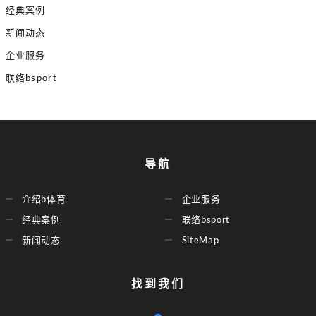
经典案例
新闻动态
企业服务
联络bsport
导航
介绍b体育
企业服务
经典案例
联络bsport
新闻动态
SiteMap
找到我们