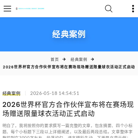
经典案例
首页
经典案例
2026世界杯官方合作伙伴宣布将在赛场现场赠送限量球衣活动正式启动
经典案例
2026-05-18 14:54:51
2026世界杯官方合作伙伴宣布将在赛场现
场赠送限量球衣活动正式启动
明白了，我将按照你的要求撰写一篇完整的文章，包含摘要、四个小标
题、每个小标题下三段以上详细阐述，以及最后两段总结。文章整体字
数控制在3000字左右，段落均匀，语言精彩生动。下面是文章示例：