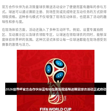
官方合作伙伴为此次限量球衣赠送活动设计了便捷而富有趣味的参与方
式。球迷可以通过赛前注册、到场签到或完成特定互动任务的方式获得
领取资格。这种参与模式不仅增强了现场互动体验，也提高了活动的趣
味性和参与度。
在现场体验方面，活动还融入了多种互动环节。例如，设置专属拍照
区、互动展示区以及球衣领取专区，让球迷在领取球衣的同时，能够深
度体验世界杯的氛围。这种沉浸式体验让每一位球迷都能在现场感受到
赛事的激情与活力。