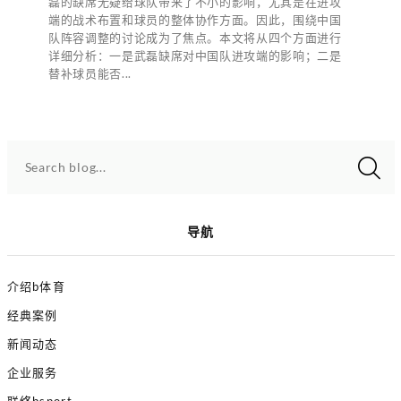
磊的缺席无疑给球队带来了不小的影响，尤其是在进攻
端的战术布置和球员的整体协作方面。因此，围绕中国
队阵容调整的讨论成为了焦点。本文将从四个方面进行
详细分析：一是武磊缺席对中国队进攻端的影响；二是
替补球员能否...
Search blog...
导航
介绍b体育
经典案例
新闻动态
企业服务
联络bsport