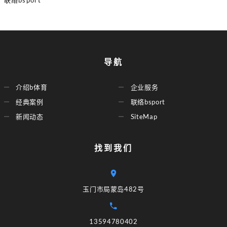
导航
介绍b体育
企业服务
经典案例
联络bsport
新闻动态
SiteMap
找到我们
玉门市局蒙岛482号
13594780402