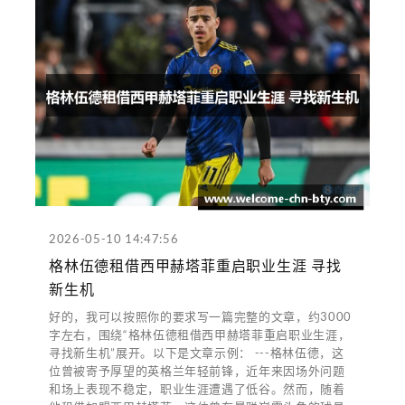
2026-05-10 14:47:56
格林伍德租借西甲赫塔菲重启职业生涯 寻找
新生机
好的，我可以按照你的要求写一篇完整的文章，约3000
字左右，围绕“格林伍德租借西甲赫塔菲重启职业生涯，
寻找新生机”展开。以下是文章示例： ---格林伍德，这
位曾被寄予厚望的英格兰年轻前锋，近年来因场外问题
和场上表现不稳定，职业生涯遭遇了低谷。然而，随着