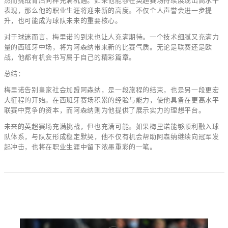
表现，那么他的职业生涯将迎来新的高度。不仅个人声誉会进一步提
升，也可能成为球队未来的重要核心。
对于球迷而言，梅里诺的到来也让人充满期待。一个技术细腻又充满力
量的西班牙中场，将为阿森纳带来新的比赛气质。无论是联赛还是欧
战，他都有机会书写属于自己的精彩篇章。
总结：
梅里诺告别皇家社会加盟阿森纳，是一段旅程的结束，也是另一段更宏
大征程的开始。在西班牙赛场积累的经验与能力，使他具备在更高水平
联赛中竞争的资本，而阿森纳则为他提供了展示实力的理想平台。
未来的英超赛场充满挑战，但也充满可能。如果梅里诺能够顺利融入球
队体系，与队友形成稳定默契，他不仅有机会帮助阿森纳继续向冠军发
起冲击，也将在职业生涯中留下浓墨重彩的一笔。