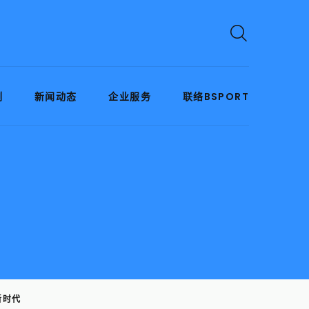
例
新闻动态
企业服务
联络BSPORT
新时代