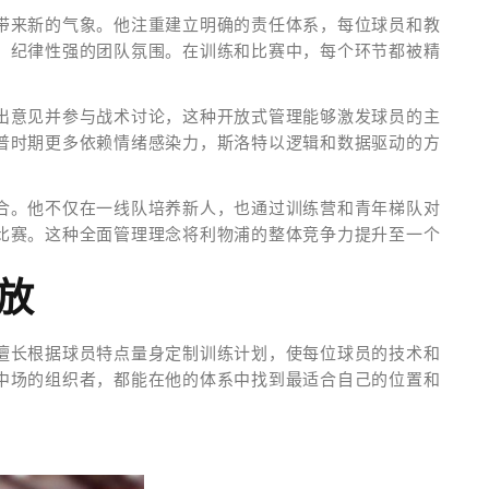
带来新的气象。他注重建立明确的责任体系，每位球员和教
、纪律性强的团队氛围。在训练和比赛中，每个环节都被精
出意见并参与战术讨论，这种开放式管理能够激发球员的主
普时期更多依赖情绪感染力，斯洛特以逻辑和数据驱动的方
合。他不仅在一线队培养新人，也通过训练营和青年梯队对
比赛。这种全面管理理念将利物浦的整体竞争力提升至一个
放
擅长根据球员特点量身定制训练计划，使每位球员的技术和
中场的组织者，都能在他的体系中找到最适合自己的位置和