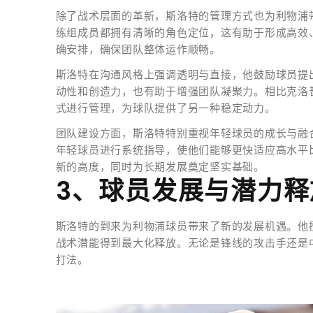
除了战术层面的革新，斯洛特的管理方式也为利物浦
练组成员都拥有清晰的角色定位，这有助于形成高效
确安排，确保团队整体运作顺畅。
斯洛特在沟通风格上强调透明与直接，他鼓励球员提
动性和创造力，也有助于增强团队凝聚力。相比克洛
式进行管理，为球队提供了另一种稳定动力。
团队建设方面，斯洛特特别重视年轻球员的成长与融
年轻球员进行系统指导，使他们能够更快适应高水平
新的高度，同时为长期发展奠定坚实基础。
3、球员发展与潜力释
斯洛特的到来为利物浦球员带来了新的发展机遇。他
战术潜能得到最大化释放。无论是锋线的攻击手还是
打法。