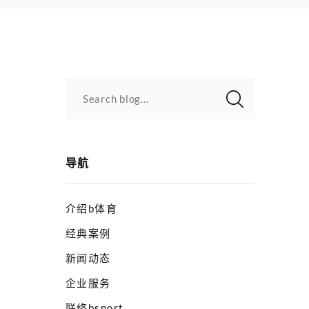
Search blog...
导航
介绍b体育
经典案例
新闻动态
企业服务
联络bsport