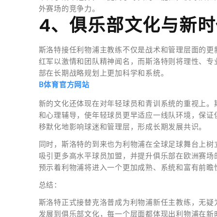
外赛场的竞争力。
4、俱乐部文化与新
斯洛特接任利物浦主教练不仅是战术和管理层面的更
红军以激情和团队精神闻名，而斯洛特则将理性、专
部在长期战略规划上更加科学和系统。
B体育官方网站
新的文化还体现在对年轻球员和青训系统的重视上。
和心理辅导，使年轻球员更早适应一线队环境，保证
移默化地影响球迷和管理层，形成长期发展共识。
同时，斯洛特的到来也为利物浦在全球足球舞台上树
吸引更多高水平球员加盟，并提升俱乐部在欧洲赛场
预示着利物浦将进入一个更加成熟、系统和富有前瞻
总结：
斯洛特正式接替克洛普成为利物浦新任主教练，无疑
发展到俱乐部文化，每一个层面都体现出利物浦在新