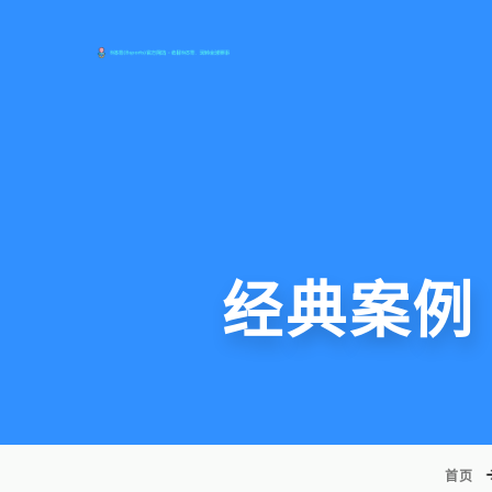
经典案例
首页