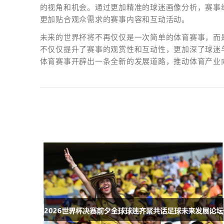
的视角和机会。通过更加精准的球迷画像分析，赛事
更加贴合观众需求的赛事内容和互动活动。
未来的世界杯将不再仅仅是一次简单的体育赛事，而
不仅仅提升了赛事的观赏性和互动性，更加深了球迷
体育赛事开辟出一条全新的发展道路，推动体育产业