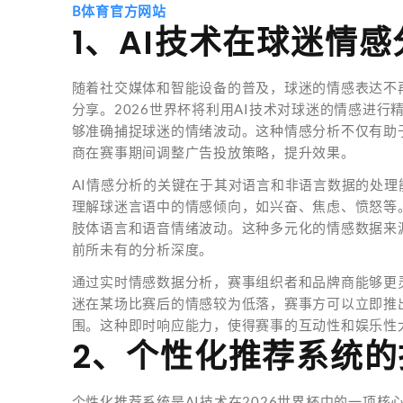
B体育官方网站
1、AI技术在球迷情
随着社交媒体和智能设备的普及，球迷的情感表达不
分享。2026世界杯将利用AI技术对球迷的情感进行
够准确捕捉球迷的情绪波动。这种情感分析不仅有助
商在赛事期间调整广告投放策略，提升效果。
AI情感分析的关键在于其对语言和非语言数据的处理
理解球迷言语中的情感倾向，如兴奋、焦虑、愤怒等
肢体语言和语音情绪波动。这种多元化的情感数据来
前所未有的分析深度。
通过实时情感数据分析，赛事组织者和品牌商能够更
迷在某场比赛后的情感较为低落，赛事方可以立即推
围。这种即时响应能力，使得赛事的互动性和娱乐性
2、个性化推荐系统的
个性化推荐系统是AI技术在2026世界杯中的一项核