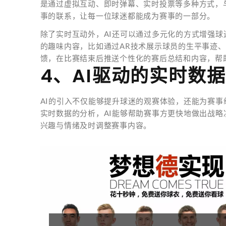
是通过虚拟互动、即时弹幕、实时投票等多种方式，
事的联系，让每一位球迷都能成为赛事的一部分。
除了实时互动外，AI还可以通过多元化的方式增强球
的趣味内容，比如通过AR技术展示球员的生平事迹、
馈，在比赛结束后推送个性化的赛后总结和内容，帮
4、AI驱动的实时数
AI的引入不仅能够提升球迷的观赛体验，还能为赛
实时数据的分析，AI能够帮助赛事方更快地做出战
兴趣与情绪及时调整赛事内容。