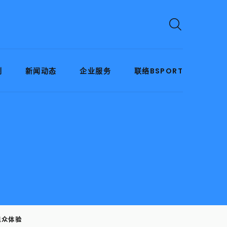
例
新闻动态
企业服务
联络BSPORT
观众体验