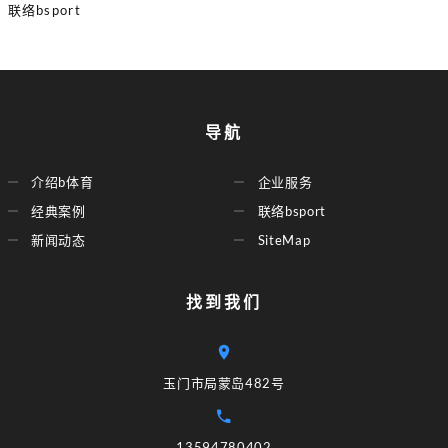
联络bsport
导航
介绍b体育
企业服务
经典案例
联络bsport
新闻动态
SiteMap
找到我们
玉门市局蒙岛482号
13594780402