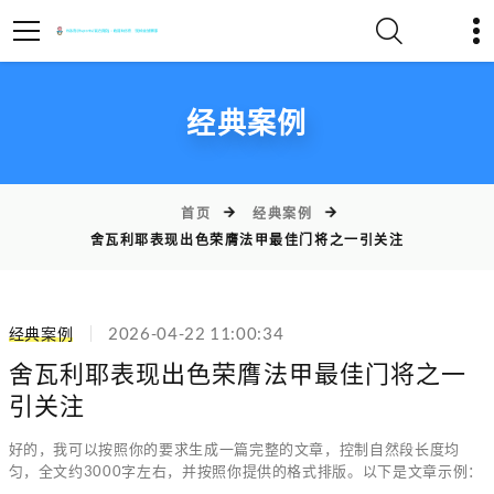
经典案例
首页
经典案例
舍瓦利耶表现出色荣膺法甲最佳门将之一引关注
经典案例
2026-04-22 11:00:34
舍瓦利耶表现出色荣膺法甲最佳门将之一
引关注
好的，我可以按照你的要求生成一篇完整的文章，控制自然段长度均
匀，全文约3000字左右，并按照你提供的格式排版。以下是文章示例：