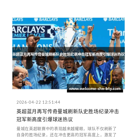
2026-04-22 12:51:44
英超蓝月再写传奇曼城刷新队史胜场纪录冲击
冠军新高度引爆球迷热议
曼城在英超联赛中的表现越来越耀眼，球队不仅刷新了
自身的胜场纪录，还在冲击更高的冠军高度上，激发了