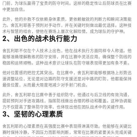
门前，为球队赢得了宝贵的防守时间。这样的稳定性让后防球员在比赛
中更加自信。
此外，他的扑救不仅依赖身体素质，更依赖敏锐的判断力和瞬间决策能
力。舍瓦利耶善于预判对手动作，并在关键时刻做出最优选择。这种技
术与智慧的结合，使他在赛场上屡次化解险情，成为球队的守护神。
2、出色的战术执行能力
舍瓦利耶不仅在个人技术上出色，他在战术执行方面同样令人称道。他
能够准确理解教练的防守安排，并在比赛中灵活应用，确保整个防线的
稳固和运转顺畅。这种战术意识让球队在防守端表现得更加有条不紊。
他对位置感的把控尤其突出。在比赛中，舍瓦利耶能够根据场上形势迅
速调整站位，无论是对边路的防守支援还是对中路的盯防，他都能保持
最佳位置，从而最大限度地减少对手射门机会。
此外，舍瓦利耶在比赛中善于组织防守。他通过与后卫线的有效沟通，
提前预判对手进攻路线，指挥防线做出合理的移动和覆盖。这种协调能
力不仅提高了整体防守效率，也体现出他在团队战术中的关键作用。
3、坚韧的心理素质
舍瓦利耶的心理素质在高强度比赛中表现得淋漓尽致。他能够在关键比
赛时保持冷静，不因压力而影响判断，常常在比赛的紧要关头完成关键