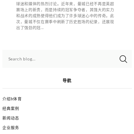
球迷和媒体的热烈讨论。近年来，曼城已经不再是英超
赛场上的新贵，而是持续的冠军争夺者，其强大的实力
和战术的成熟使得他们成为了许多球迷心中的传奇。此
次，曼城不仅在赛季中刷新了历史胜场的纪录，还展现
出了强劲的冠...
Search blog...
导航
介绍b体育
经典案例
新闻动态
企业服务