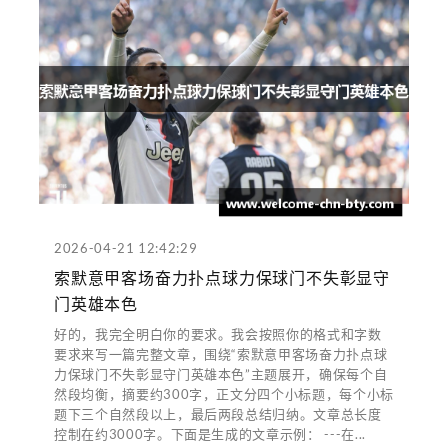
2026-04-21 12:42:29
索默意甲客场奋力扑点球力保球门不失彰显守
门英雄本色
好的，我完全明白你的要求。我会按照你的格式和字数
要求来写一篇完整文章，围绕“索默意甲客场奋力扑点球
力保球门不失彰显守门英雄本色”主题展开，确保每个自
然段均衡，摘要约300字，正文分四个小标题，每个小标
题下三个自然段以上，最后两段总结归纳。文章总长度
控制在约3000字。下面是生成的文章示例： ---在...