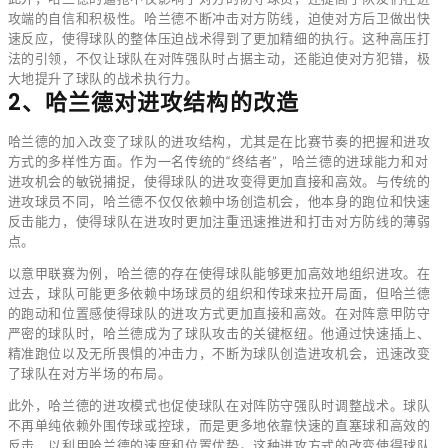
攻端的自信和积极性。哈兰德不断冲击对方防线，迫使对方后卫做出快
速反应，使得球队的整体压迫战术得到了更加精细的执行。这种高压打
法的引领，不仅让球队在对阵强队时占据主动，还能迫使对方犯错，极
大地提升了球队的战术执行力。
2、哈兰德对进攻结构的改造
哈兰德的加入改变了球队的进攻结构，尤其是在比赛节奏的把握和进攻
方式的多样性方面。作为一名传统的“终结者”，哈兰德的进球能力和对
进攻机会的敏锐捕捉，使得球队的进攻变得更加直接和高效。与传统的
进攻球员不同，哈兰德不仅仅依赖中场创造机会，他本身的跑位和快速
反击能力，使得球队在进攻时更加注重迅速推进和打击对方防线的薄弱
点。
以意甲联赛为例，哈兰德的存在使得球队能够更加高效地组织进攻。在
过去，球队可能更多依赖中场球员的组织和传球来拉开局面，但哈兰德
的跑动和位置感使得球队的进攻方式更加直接和高效。在对阵意甲防守
严密的球队时，哈兰德成为了球队攻击的关键枢纽。他通过快速插上、
精准跑位以及无所畏惧的冲击力，不断为球队创造进攻机会，迅速改变
了球队在对方半场的布局。
此外，哈兰德的进攻模式也促使球队在对阵防守强队时调整战术。球队
不再单纯依赖外围传球或控球，而是更多地依靠快速的直塞球和高效的
反击，以利用哈兰德的速度和位置优势。这种进攻方式的改变使得球队