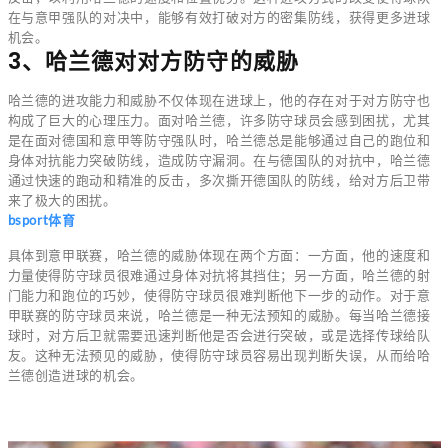
在与意甲强队的对决中，能够有效打破对方的密集防线，获得更多进球
机会。
3、哈兰德对对方防守的威胁
哈兰德的进攻能力和威胁不仅体现在进球上，他的存在对于对方防守也
构成了巨大的心理压力。面对哈兰德，许多防守球员会感到困扰，尤其
是在面对德国和意甲等防守强队时，哈兰德总是能够通过自己的跑位和
身体对抗能力突破防线，造成防守漏洞。在与德国队的对抗中，哈兰德
通过快速的跑动和精准的反击，多次撕开德国队的防线，给对方后卫带
来了极大的困扰。
bsport体育
具体到意甲联赛，哈兰德的威胁体现在两个方面：一方面，他的速度和
力量使得防守球员很难通过身体对抗将其挡住；另一方面，哈兰德的射
门能力和跑位的巧妙，使得防守球员很难判断他下一步的动作。对于意
甲联赛的防守球员来说，哈兰德是一种无法预知的威胁。每当哈兰德接
球时，对方后卫就需要迅速判断他是否会进行突破，或是选择传球给队
友。这种无法预见的威胁，使得防守球员容易出现判断失误，从而给哈
兰德创造进球的机会。