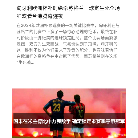
匈牙利欧洲杯补时绝杀苏格兰一球定生死全场
狂欢看台沸腾奇迹夜
在2024年欧洲杯预选赛的一场关键比赛中，匈牙利在与
苏格兰的比赛中上演了一场惊心动魄的绝杀，最终在补
时阶段由一脚绝美的进球锁定胜局。整个比赛场面紧张
激烈，双方为生死而战，气氛也达到了顶峰。匈牙利的
这一胜利不仅为他们带来了珍贵的积分，也意味着他们
在欧洲杯的资格争夺中占据了优势。而苏格兰则在这场
“生死战...