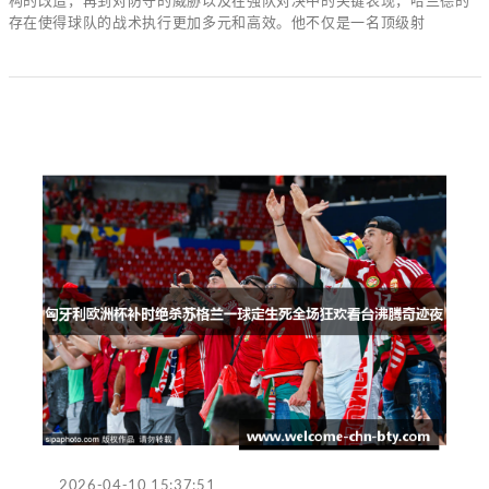
存在使得球队的战术执行更加多元和高效。他不仅是一名顶级射
2026-04-10 15:37:51