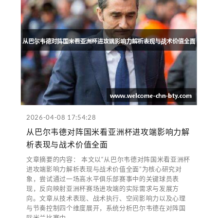
2026-04-08 17:54:28
从巴尔韦德对阵国米看亚洲杯进攻端影响力解
析表现与战术价值全面
文章摘要的内容： 本文以“从巴尔韦德对阵国米看亚洲杯
进攻端影响力解析表现与战术价值全面”为核心研究对
象，尝试通过一场高水平俱乐部赛事中的关键球员表
现，反向映射亚洲杯赛场进攻端的实际需求与发展方
向。文章从技术表现、战术执行、空间影响力以及心理
与节奏控制四个维度展开，系统分析巴尔韦德在对阵国
际米兰比赛中...