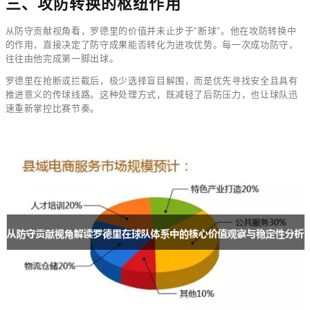
三、攻防转换的枢纽作用
从防守贡献视角看，罗德里的价值并未止步于“断球”。他在攻防转换中
的作用，直接决定了防守成果能否转化为进攻优势。每一次成功防守，
往往由他完成第一脚出球。
罗德里在抢断或拦截后，极少选择盲目解围，而是优先寻找安全且具有
推进意义的传球线路。这种处理方式，既减轻了后防压力，也让球队迅
速重新掌控比赛节奏。