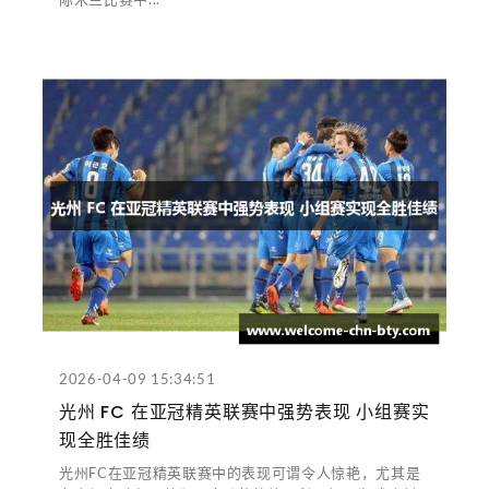
2026-04-09 15:34:51
光州 FC 在亚冠精英联赛中强势表现 小组赛实
现全胜佳绩
光州FC在亚冠精英联赛中的表现可谓令人惊艳，尤其是