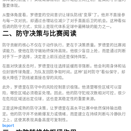
重要体现。
从整体角度看，罗德里的空间意识让球队防线“变厚”了。他并不直接参
与每一次对抗，却通过合理站位减少了对手直面后卫的机会。这种看似
低调的防守方式，实际上是现代体系足球中最稀缺的能力之一。
二、防守决策与比赛阅读
防守贡献的核心不仅在于动作执行，更在于决策质量。罗德里的比赛阅
读能力，使他在防守端始终保持高效。他很少盲目上抢，而是通过判断
对手下一步选择，决定是上前压迫还是保持阵型。
在面对快速反击时，罗德里往往选择延缓而非强断。他会利用身体和站
位封锁传球角度，为队友回防争取时间。这种“延时防守”看似保守，却
极大降低了防线被直接击穿的风险。
此外，罗德里在防守中的风险控制意识极强。他清楚哪些区域可以冒
险，哪些区域必须稳妥处理。因此，他的防守犯规次数相对可控，很少
在危险区域送出定位球，这也是其稳定性的重要来源。
正是这种成熟的防守决策，让罗德里在高水平比赛中依然保持输出稳
定。他的防守并不依赖爆发力或情绪，而是建立在持续判断与冷静执行
之上，这使其表现具备高度可复制性。
bsport