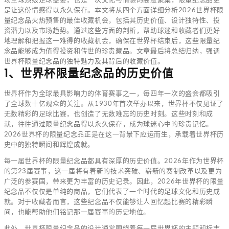
是让这份情感得以永久保存。本文将从四个方面详细分析2026世界杯限
量纪念品火热预售的最佳收藏机会，包括其历史价值、设计独特性、投
资潜力以及市场趋势。通过这些方面的剖析，帮助球迷和收藏者们更好
地理解和把握这一难得的收藏机会，确保在世界杯结束后，这些限量纪
念品能够成为值得投资和传世的珍贵藏品。文章最后将总结归纳，强调
世界杯限量纪念品的独特魅力及其背后的收藏价值。
1、世界杯限量纪念品的历史价值
世界杯作为全球最具影响力的体育赛事之一，每四年一次的盛会都吸引
了全球数十亿观众的关注。从1930年首次举办以来，世界杯不仅见证了
无数精彩的足球比赛，也创造了无数难忘的历史时刻。这些时刻和成
就，往往通过限量纪念品得以永久保存，成为球迷心中的珍贵记忆。
2026世界杯的限量纪念品正是在这一背景下应运而生，承载着世界杯历
史中的独特瞬间和辉煌成就。
每一届世界杯的限量纪念品都具有深厚的历史价值。2026年作为世界杯
的第23届赛事，这一届将有着新的技术突破、崭新的赛制改革以及更为
广泛的参赛国，带来更为丰富的历史记录。因此，2026年世界杯的限量
纪念品不仅仅是单纯的商品，它们代表了一个时代的足球文化和历史成
就。对于收藏者而言，这些纪念品不仅能够让人回忆起比赛的精彩瞬
间，也能帮助他们铭记那一届赛事的历史地位。
此外，世界杯限量纪念品的设计通常围绕着每一届世界杯的主题和标志