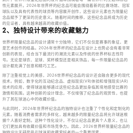
性元素展开。2026年世界杯的纪念品可能会围绕着新的比赛场馆、冠军
球队以及具有代表性的球员等内容展开创作，这些设计元素也为限量纪
念品赋予了更深的历史意义。随着时间的推移，这些纪念品将成为历史
的见证者，具有越来越高的收藏价值。
2、独特设计带来的收藏魅力
世界杯限量纪念品的设计通常十分独特，它们不仅仅是赛事的象征，更
是艺术创作的结晶。2026年世界杯的纪念品在设计上也势必会有着非常
创新的表现，结合当下最流行的潮流元素以及传统的世界杯标志性符
号。无论是球衣、足球、奖杯模型还是相关饰品，每一件限量纪念品的
设计都充满了创意和精巧工艺。
除了注重视觉上的美感，2026世界杯纪念品的设计还会融合更多的现代
技术。例如，数字化的互动纪念品、虚拟现实(VR)体验和增强现实(AR)
技术的应用，使得球迷能够通过这些纪念品更加身临其境地感受比赛的
激情和氛围。这种创新的设计理念，不仅增强了纪念品的观赏性，也提
升了其在球迷心中的收藏价值。
与此同时，2026年世界杯纪念品的独特设计也注重了个性化和定制化的
元素。随着消费者需求的多样化，越来越多的限量纪念品将允许球迷根
据个人喜好定制。这种个性化设计，不仅让纪念品更具个人意义，也让
它们更加具有收藏价值和市场竞争力。因此，2026世界杯限量纪念品的
独特设计无疑是吸引球迷和收藏爱好者的一个重要因素。