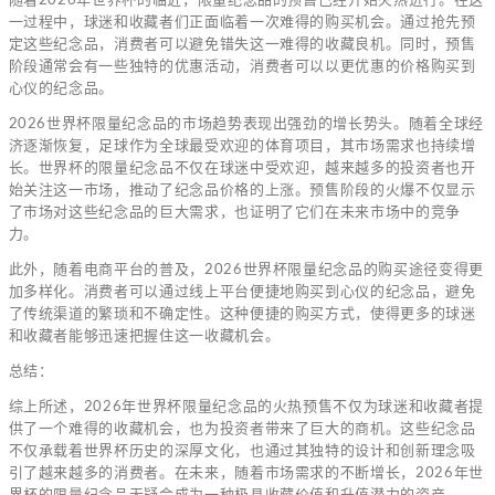
一过程中，球迷和收藏者们正面临着一次难得的购买机会。通过抢先预
定这些纪念品，消费者可以避免错失这一难得的收藏良机。同时，预售
阶段通常会有一些独特的优惠活动，消费者可以以更优惠的价格购买到
心仪的纪念品。
2026世界杯限量纪念品的市场趋势表现出强劲的增长势头。随着全球经
济逐渐恢复，足球作为全球最受欢迎的体育项目，其市场需求也持续增
长。世界杯的限量纪念品不仅在球迷中受欢迎，越来越多的投资者也开
始关注这一市场，推动了纪念品价格的上涨。预售阶段的火爆不仅显示
了市场对这些纪念品的巨大需求，也证明了它们在未来市场中的竞争
力。
此外，随着电商平台的普及，2026世界杯限量纪念品的购买途径变得更
加多样化。消费者可以通过线上平台便捷地购买到心仪的纪念品，避免
了传统渠道的繁琐和不确定性。这种便捷的购买方式，使得更多的球迷
和收藏者能够迅速把握住这一收藏机会。
总结：
综上所述，2026年世界杯限量纪念品的火热预售不仅为球迷和收藏者提
供了一个难得的收藏机会，也为投资者带来了巨大的商机。这些纪念品
不仅承载着世界杯历史的深厚文化，也通过其独特的设计和创新理念吸
引了越来越多的消费者。在未来，随着市场需求的不断增长，2026年世
界杯的限量纪念品无疑会成为一种极具收藏价值和升值潜力的资产。