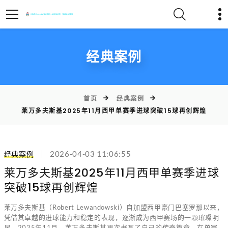
经典案例
首页
经典案例
莱万多夫斯基2025年11月西甲单赛季进球突破15球再创辉煌
经典案例
2026-04-03 11:06:55
莱万多夫斯基2025年11月西甲单赛季进球
突破15球再创辉煌
莱万多夫斯基（Robert Lewandowski）自加盟西甲豪门巴塞罗那以来，
凭借其卓越的进球能力和稳定的表现，逐渐成为西甲赛场的一颗璀璨明
星。2025年11月，莱万多夫斯基再次书写了自己的传奇篇章，在单赛