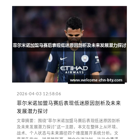
2026-04-03 12:58:06
菲尔米诺加盟马赛后表现低迷原因剖析及未来
发展潜力探讨
文章摘要：围绕“菲尔米诺加盟马赛后表现低迷原因剖析
及未来发展潜力探讨”这一主题，本文在整体上从环境、
战术、个人状态与未来路径四个维度展开系统分析。文
章首先指出，球员跨联赛、跨文化流动时，往往会遭遇