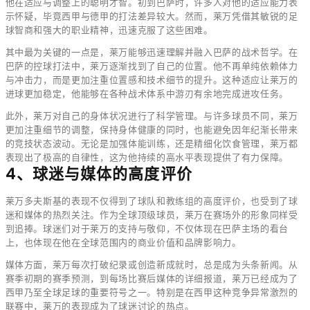
他在适应与调整上的聪明才智。初到巴萨时，许多人对他的适应能力表
示怀疑，毕竟西甲与德甲的打法差异较大。然而，莱万凭借其敏锐的足
球智商和强大的职业精神，迅速克服了这些困难。
其中最为关键的一点是，莱万能够迅速理解并融入巴萨的战术哲学。在
巴萨的控球打法中，莱万逐渐找到了自己的位置。他不再单纯依赖体力
与冲击力，而是更加注重位置感和技术细节的提升。这种适应让莱万的
进球更加稳定，他能够在各种战术体系中游刃有余地完成进攻任务。
此外，莱万对自己的身体状况进行了科学管理。与许多球员不同，莱万
更加注重细节的调整，保持身体健康的同时，也能避免因年纪渐长带来
的竞技状态波动。无论是加强体能训练，还是精细化饮食管理，莱万都
表现出了极高的自律性，这为他持续的高水平表现提供了有力保障。
4、球迷与媒体的高度评价
莱万多夫斯基的表现不仅得到了球队和教练组的高度评价，也受到了球
迷和媒体的热烈关注。作为全球顶级球员，莱万在赛场外的形象同样受
到追捧。球迷们对于莱万的支持与敬仰，不仅体现在巴萨主场的看台
上，也体现在他在全球范围内的商业价值和品牌影响力。
媒体方面，莱万每次打破纪录或创造新成就时，总是成为头条新闻。从
赛季初期的赛季预测，到每场比赛后媒体的详细报道，莱万已经成为了
西甲乃至全球足球的重要符号之一。特别是在西甲这种竞争异常激烈的
联赛中，莱万的表现成为了球迷讨论的热点。