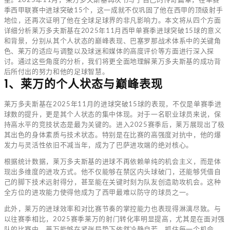
季西甲联赛中进球突破15个，这一成就不仅巩固了他在西甲的顶级射手
地位，还再次证明了他在全球足球界的非凡影响力。本文将从四个方面
详细分析莱万多夫斯基在2025年11月西甲单赛季进球突破15球的意义
和背景，分别从其个人状态的巅峰表现、巴塞罗那战术体系中的关键角
色、莱万的适应与调整以及球迷和媒体的高度评价等方面进行深入探
讨。通过这些角度的分析，我们将更全面地理解莱万多夫斯基的成功背
后所付出的努力和他的足球智慧。
1、莱万的个人状态与巅峰表现
莱万多夫斯基在2025年11月的进球突破15球的表现，不仅是单赛季进
球数的提升，更是其个人状态的集中体现。对于一名职业球员来说，保
持高水平的竞技状态是最为关键的。进入2025赛季后，莱万展现出了极
其出色的身体素质与技术状态。特别是在比赛的高强度对抗中，他的爆
发力与灵活性依旧不减当年，成为了巴萨进攻端的绝对核心。
根据统计数据，莱万多夫斯基的进球不再依赖单纯的机会主义，而是体
现出多维度的进攻方式。他不仅能够在禁区内头球破门，还能够凭借自
己的脚下技术远射得分，甚至能在关键时刻为队友创造助攻机会。这种
全方位的进攻能力使得他成为了西甲最难以防守的球员之一。
此外，莱万的进球效率和对比赛节奏的掌控能力也表现得淋漓尽致。与
以往赛季相比，2025赛季莱万的射门转化率明显提高，尤其是在面对强
队的比赛中，莱万能够在紧张局势下依然冷静自若，抓住每一个机会。