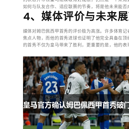
如何与队友合作、适应联赛的节奏，将是他未来能否
4、媒体评价与未来展
媒体对姆巴佩西甲首秀的评价极为高涨。许多体育记
焦点人物，而他的首秀进球也证明了他完全具备在顶
的首秀不仅为皇马带来了胜利，更重要的是，他的表