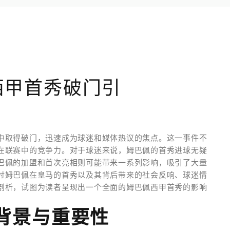
西甲首秀破门引
中取得破门，迅速成为球迷和媒体热议的焦点。这一事件不
在联赛中的竞争力。对于球迷来说，姆巴佩的首秀进球无疑
巴佩的加盟和首次亮相则可能带来一系列影响，吸引了大量
讨姆巴佩在皇马的首秀以及其背后带来的社会反响、球迷情
剖析，试图为读者呈现出一个全面的姆巴佩西甲首秀的影响
背景与重要性