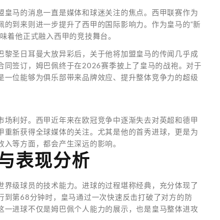
盟皇马的消息一直是媒体和球迷关注的焦点。西甲联赛作为
佩的到来则进一步提升了西甲的国际影响力。作为皇马的“新
意味着他正式融入西甲的竞技舞台。
巴黎圣日耳曼大放异彩后，关于他将加盟皇马的传闻几乎成
同签订，姆巴佩终于在2026赛季披上了皇马的战袍。对于
是一位能够为俱乐部带来品牌效应、提升整体竞争力的超级
市场利好。西甲近年来在欧冠竞争中逐渐失去对英超和德甲
甲重新获得全球媒体的关注。尤其是他的首秀进球，更是为
收入等方面，都会产生深远的影响。
与表现分析
世界级球员的技术能力。进球的过程堪称经典，充分体现了
行到第68分钟时，皇马通过一次快速反击打破了对方的防
这一进球不仅是姆巴佩个人能力的展示，也是皇马整体进攻