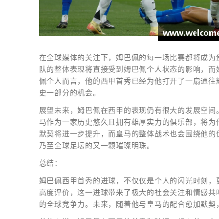
在全球媒体的关注下，姆巴佩的每一场比赛都将成为
队的整体表现将直接受到姆巴佩个人状态的影响，而
佩个人而言，他的西甲首秀已经为他打开了一扇通往
史一部分的机会。
展望未来，姆巴佩在西甲的表现仍有很大的发展空间
马作为一家历史悠久且拥有雄厚实力的俱乐部，将为
默契将进一步提升，而皇马的整体战术也会围绕他的
乃至全球足坛的又一颗璀璨明珠。
总结：
姆巴佩西甲首秀的进球，不仅仅是个人的闪光时刻，
高度评价，这一进球带来了极大的社会关注和情感共
的全球竞争力。未来，随着他与皇马的配合愈加默契