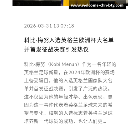
2026-03-31 13:07:18
科比·梅努入选英格兰欧洲杯大名单
并首发征战决赛引发热议
科比·梅努（Kobi Menun）作为一名年轻的
英格兰足球新星，在2024年欧洲杯的赛场
上备受瞩目。他的入选英格兰国家队大名
单并首发征战决赛，引发了广泛的热议。
这不仅因为他的年轻才华、出色表现，更
因为这一事件代表着英格兰足球未来的希
望与变化。梅努的入选标志着英格兰足球
培养新一代球员的成功，也让人们更...