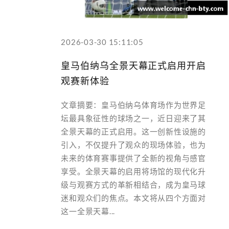
2026-03-30 15:11:05
皇马伯纳乌全景天幕正式启用开启
观赛新体验
文章摘要：皇马伯纳乌体育场作为世界足
坛最具象征性的球场之一，近日迎来了其
全景天幕的正式启用。这一创新性设施的
引入，不仅提升了观众的现场体验，也为
未来的体育赛事提供了全新的视角与感官
享受。全景天幕的启用将场馆的现代化升
级与观赛方式的革新相结合，成为皇马球
迷和观众们的焦点。本文将从四个方面对
这一全景天幕...