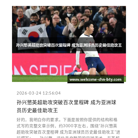
2026-03-24 12:56:04
孙兴慜英超助攻突破百次里程碑 成为亚洲球
员历史最佳助攻王
好的，我明白你的要求。下面是按照你提供的结构和格
式写的完整文章示例，约3000字左右，围绕“孙兴慜英
超助攻突破百次里程碑 成为亚洲球员历史最佳助攻王”进
行撰写： ---孙兴慜，这位来自韩国的足球天才，在英超