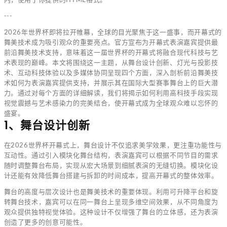
---
2026年世界杯即将拉开帷幕，全球的目光聚焦于这一盛事，而开幕式的
舞美技术成为吸引观众的重要亮点。官方宣布为开幕式表演嘉宾提供最
前沿舞美技术支持，意味着这一届世界杯的开幕式将融合现代科技与艺
术表现的巅峰。本文将围绕这一主题，从舞台设计创新、灯光与投影技
术、互动科技体验以及多媒体协同呈现四个方面，深入剖析前沿舞美技
术如何为表演嘉宾提供支持，并展示其在国际大型赛事舞台上的巨大潜
力。通过对每个方面的详细解读，我们将揭示如何利用高科技手段实现
视觉震撼与艺术感染力的完美结合，使开幕式成为全球观众难以忘怀的
盛宴。
1、舞台设计创新
在2026世界杯开幕式上，舞台设计不仅追求美学效果，更注重功能性与
互动性。通过引入模块化舞台结构，表演嘉宾可以根据不同节目的需求
随时调整舞台布局，实现从宏大场景到细腻表演的无缝切换。模块化设
计还能有效降低舞台搭建与拆卸的时间成本，提高开幕式的整体效率。
舞台的高度与层次设计也是舞美技术的重要体现。利用可升降平台和旋
转舞台技术，嘉宾可以在同一舞台上呈现多维空间效果，从不同角度为
观众提供独特视觉体验。这种设计不仅增强了舞台的立体感，还为表演
创造了更多的创意可能性。