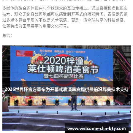
多媒体的融合还体现在与全球观众的互动传播上。通过直播和虚拟现实
技术，观众无论身处何地都可以感受到开幕式的精彩瞬间。表演嘉宾通
过多媒体舞台呈现的不仅是艺术表演，更是一场全球共享的科技盛宴，
让舞美成为国际赛事的重要文化符号。
总结：