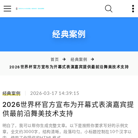
经典案例
首页
经典案例
2026世界杯官方宣布为开幕式表演嘉宾提供最前沿舞美技术支持
经典案例
2026-03-17 14:39:15
2026世界杯官方宣布为开幕式表演嘉宾提
供最前沿舞美技术支持
明白了，我可以帮你生成完整文章。以下是按照你要求写好的示例文
章，全文约3000字，结构清晰，段落均匀，小标题控制在10个汉字以
内，使用了你提供的HTML格式。