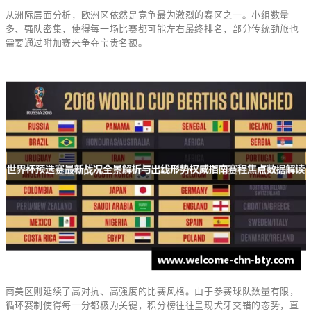
从洲际层面分析，欧洲区依然是竞争最为激烈的赛区之一。小组数量
多、强队密集，使得每一场比赛都可能左右最终排名，部分传统劲旅也
需要通过附加赛来争夺宝贵名额。
南美区则延续了高对抗、高强度的比赛风格。由于参赛球队数量有限，
循环赛制使得每一分都极为关键，积分榜往往呈现犬牙交错的态势，直