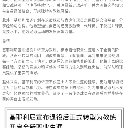
和实战经验。他注重持续学习，关注最新足球趋势，并力图将这些知识
与自身经验结合，形成独特的教练风格。
此外，基耶利尼还计划在退役球员与青少年球员之间搭建交流平台，分
享经验与心得。他希望通过自己的经历激励新一代球员，不仅提升球队
竞技水平，也为足球运动的发展贡献力量。
总结：
基耶利尼宣布退役并转型为教练，标志着他职业生涯进入了全新的阶
段。从职业转型的动因，到教练理念、团队管理，再到未来发展规划，
每一个方面都展示了他对足球深厚的理解和执着的追求。他将丰富的比
赛经验、坚韧的意志力和卓越的领导能力注入到教练岗位，为球队和球
员提供了宝贵的指导。
整体来看，基耶利尼的转型不仅是个人职业生涯的延续，更为足球领域
注入了新的智慧和活力。他在教练岗位上的探索，将为未来足球战术发
展和年轻球员培养树立典范，证明了一名传奇球员在退役后同样能够在
新的舞台上发光发热。