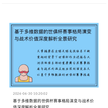
2026-06-30 10:20:02
基于多维数据的世俱杯赛事格局演变与战术价
值深度解析全景研究