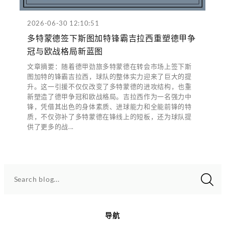
2026-06-30 12:10:51
多特蒙德签下斯图加特锋霸吉拉西重塑德甲争
冠与欧战格局新蓝图
文章摘要：随着德甲劲旅多特蒙德在转会市场上签下斯
图加特的锋霸吉拉西，球队的整体实力迎来了巨大的提
升。这一引援不仅仅改变了多特蒙德的进攻结构，也重
新塑造了德甲争冠和欧战格局。吉拉西作为一名强力中
锋，凭借其出色的身体素质、进球能力和全能前锋的特
质，不仅弥补了多特蒙德在锋线上的短板，还为球队提
供了更多的战...
Search blog...
导航