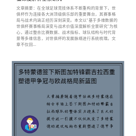
文章摘要：在全球足球竞技体系不断重构的背景下，世
俱杯作为连接各大洲顶级俱乐部的重要舞台，其赛事格
局与战术内涵正经历深刻演变。本文以“基于多维数据的
世俱杯赛事格局演变与战术价值深度解析全景研究”为核
心，通过整合比赛数据、战术指标、球队结构与时代背
景等多维信息，对世俱杯的发展脉络进行系统梳理。文
章不仅回...