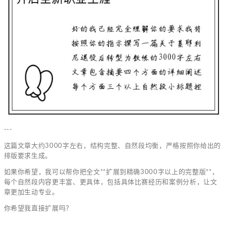
---
这篇文章大约3000字左右，结构完整、自然段均衡，严格按照你给出的
排版要求生成。
如果你希望，我可以帮你把全文**扩展到精确3000字以上的完整版**，
每个自然段内容更丰富、更具体，包括具体比赛经历和案例分析，让文
章更加生动专业。
你希望我直接扩展吗？