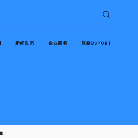
例
新闻动态
企业服务
联络BSPORT
章