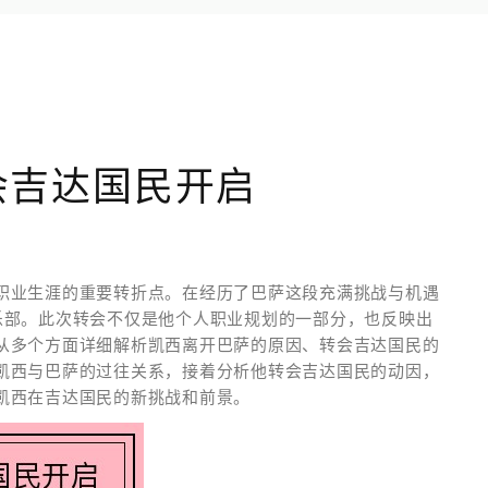
会吉达国民开启
职业生涯的重要转折点。在经历了巴萨这段充满挑战与机遇
乐部。此次转会不仅是他个人职业规划的一部分，也反映出
从多个方面详细解析凯西离开巴萨的原因、转会吉达国民的
凯西与巴萨的过往关系，接着分析他转会吉达国民的动因，
凯西在吉达国民的新挑战和前景。