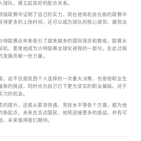
入球队，建立起良好的配合关系。
顶级联赛中证明了自己的实力，现在他有机会在新的联赛中
获得更多的上场时间，还可以成为球队的核心球员，展现出
沙特联赛近年来吸引了越来越多的国际球员和教练，联赛水
契机，更是他成为沙特联赛全球化进程的一部分。在此过程
的发展贡献一份力量。
章。这不仅是凯西个人选择的一次重大决策，也是他职业生
接新的挑战，同时也为自己打下更为坚实的职业基础。对于
实力的机会。
态的提升，还是从薪资待遇、竞技水平等各个方面，都为他
的新起点，未来在吉达国民，他将迎接更多的挑战，并有可
始，未来值得我们期待。