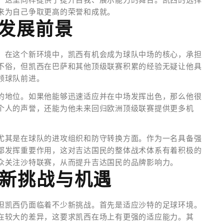
来为自己争取更高的荣誉和成就。
发展前景
。在这个新环境中，凯西有机会成为球队中场的核心，承担
不俗，但凯西在巴萨和其他顶级联赛积累的经验无疑让他具
领球队前进。
的地位。如果他能够迅速适应并在中场发挥出色，那么他很
个人的声誉，还能为他未来回归欧洲顶级联赛提供更多机
尤其是在球队的进攻组织和防守转换方面。作为一名具备强
都发挥重要作用，这对吉达国民的整体战术体系有着积极的
众关注沙特联赛，从而提升吉达国民的品牌影响力。
的新挑战与机遇
但凯西仍面临着不少新挑战。首先是适应沙特的足球环境。
在较大的差异，这要求凯西在场上有更强的适应能力。其