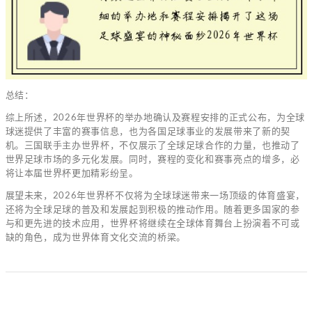
总结：
综上所述，2026年世界杯的举办地确认及赛程安排的正式公布，为全球
球迷提供了丰富的赛事信息，也为各国足球事业的发展带来了新的契
机。三国联手主办世界杯，不仅展示了全球足球合作的力量，也推动了
世界足球市场的多元化发展。同时，赛程的变化和赛事亮点的增多，必
将让本届世界杯更加精彩纷呈。
展望未来，2026年世界杯不仅将为全球球迷带来一场顶级的体育盛宴，
还将为全球足球的普及和发展起到积极的推动作用。随着更多国家的参
与和更先进的技术应用，世界杯将继续在全球体育舞台上扮演着不可或
缺的角色，成为世界体育文化交流的桥梁。