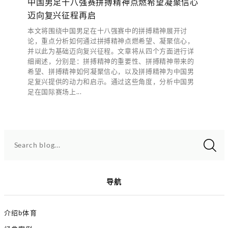
中国男足十八强赛拼搏精神点燃希望凝聚信心
迈向复兴征程再启
本文将围绕中国男足在十八强赛中的拼搏精神展开讨
论，重点分析如何通过拼搏精神点燃希望、凝聚信心，
并以此为基础迈向复兴征程。文章将从四个方面进行详
细阐述，分别是：拼搏精神的重要性、拼搏精神带来的
希望、拼搏精神如何凝聚信心，以及拼搏精神为中国男
足复兴提供的动力和启示。通过这些角度，分析中国男
足在国际赛场上...
Search blog...
导航
介绍b体育