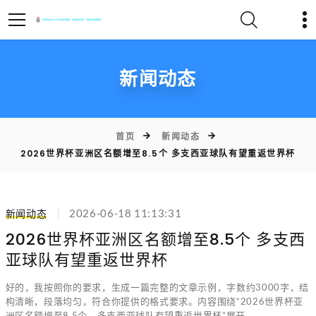
新闻动态
首页
新闻动态
2026世界杯亚洲区名额增至8.5个 多支西亚球队有望重返世界杯
新闻动态
2026-06-18 11:13:31
2026世界杯亚洲区名额增至8.5个 多支西
亚球队有望重返世界杯
好的，我按照你的要求，生成一篇完整的文章示例，字数约3000字，结
构清晰，段落均匀，符合你提供的格式要求。内容围绕“2026世界杯亚
洲区名额增至8.5个，多支西亚球队有望重返世界杯”展开。