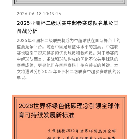
2026-06-18 10:19:16
2025亚洲杯二级联赛中超参赛球队名单及其
备战分析
2025年亚洲杯二级联赛将成为中超球队在国际舞台上的
重要竞争平台。随着中国足球整体水平的提高，中超联
赛也吸引了越来越多的优秀球员和教练员。对于参赛的
中超球队而言，备战和球队构成的优化不仅关乎球队的
赛季成绩，更是他们在国际赛场上争夺荣誉的关键。本
文将通过分析2025年亚洲杯二级联赛中超参赛球队的名
单以...