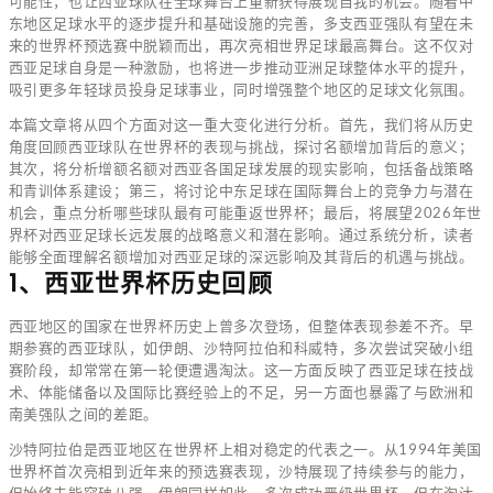
可能性，也让西亚球队在全球舞台上重新获得展现自我的机会。随着中
东地区足球水平的逐步提升和基础设施的完善，多支西亚强队有望在未
来的世界杯预选赛中脱颖而出，再次亮相世界足球最高舞台。这不仅对
西亚足球自身是一种激励，也将进一步推动亚洲足球整体水平的提升，
吸引更多年轻球员投身足球事业，同时增强整个地区的足球文化氛围。
本篇文章将从四个方面对这一重大变化进行分析。首先，我们将从历史
角度回顾西亚球队在世界杯的表现与挑战，探讨名额增加背后的意义；
其次，将分析增额名额对西亚各国足球发展的现实影响，包括备战策略
和青训体系建设；第三，将讨论中东足球在国际舞台上的竞争力与潜在
机会，重点分析哪些球队最有可能重返世界杯；最后，将展望2026年世
界杯对西亚足球长远发展的战略意义和潜在影响。通过系统分析，读者
能够全面理解名额增加对西亚足球的深远影响及其背后的机遇与挑战。
1、西亚世界杯历史回顾
西亚地区的国家在世界杯历史上曾多次登场，但整体表现参差不齐。早
期参赛的西亚球队，如伊朗、沙特阿拉伯和科威特，多次尝试突破小组
赛阶段，却常常在第一轮便遭遇淘汰。这一方面反映了西亚足球在技战
术、体能储备以及国际比赛经验上的不足，另一方面也暴露了与欧洲和
南美强队之间的差距。
沙特阿拉伯是西亚地区在世界杯上相对稳定的代表之一。从1994年美国
世界杯首次亮相到近年来的预选赛表现，沙特展现了持续参与的能力，
但始终未能突破八强。伊朗同样如此，多次成功晋级世界杯，但在淘汰