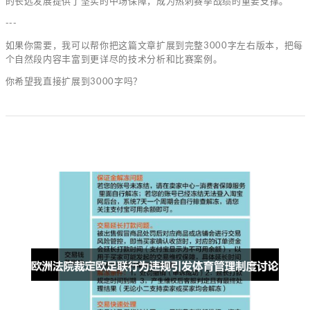
的长远发展提供了坚实的中场保障，成为热刺赛季战绩的重要支撑。
---
如果你需要，我可以帮你把这篇文章扩展到完整3000字左右版本，把每
个自然段内容丰富到更详尽的技术分析和比赛案例。
你希望我直接扩展到3000字吗？