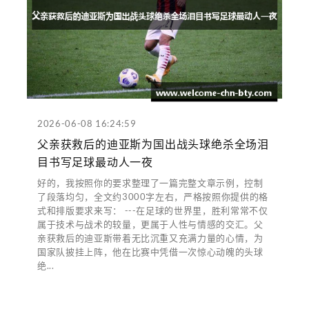
2026-06-08 16:24:59
父亲获救后的迪亚斯为国出战头球绝杀全场泪
目书写足球最动人一夜
好的，我按照你的要求整理了一篇完整文章示例，控制
了段落均匀，全文约3000字左右，严格按照你提供的格
式和排版要求来写： ---在足球的世界里，胜利常常不仅
属于技术与战术的较量，更属于人性与情感的交汇。父
亲获救后的迪亚斯带着无比沉重又充满力量的心情，为
国家队披挂上阵，他在比赛中凭借一次惊心动魄的头球
绝...