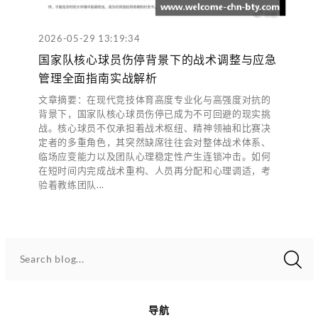
2026-05-29 13:19:34
国家队核心球员伤停背景下的战术调整与应急
管理全面指南实战解析
文章摘要：在现代竞技体育高度专业化与高强度对抗的
背景下，国家队核心球员伤停已成为不可回避的现实挑
战。核心球员不仅承担着战术枢纽、精神领袖和比赛决
定者的多重角色，其突然缺席往往会对整体战术体系、
临场应变能力以及团队心理稳定性产生连锁冲击。如何
在短时间内完成战术重构、人员再分配和心理调适，考
验着教练团队...
Search blog...
导航