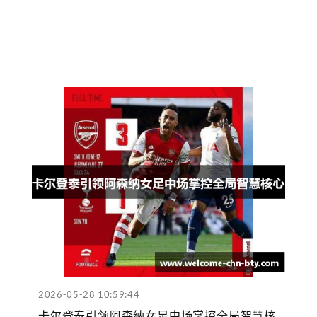
2026-05-28 10:59:44
卡尔登泰引领阿森纳女足中场掌控全局智慧核