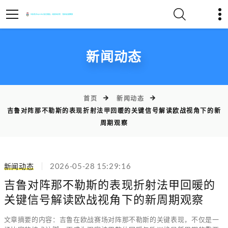
新闻动态
首页
新闻动态
吉鲁对阵那不勒斯的表现折射法甲回暖的关键信号解读欧战视角下的新
周期观察
新闻动态
2026-05-28 15:29:16
吉鲁对阵那不勒斯的表现折射法甲回暖的
关键信号解读欧战视角下的新周期观察
文章摘要的内容：吉鲁在欧战赛场对阵那不勒斯的关键表现，不仅是一