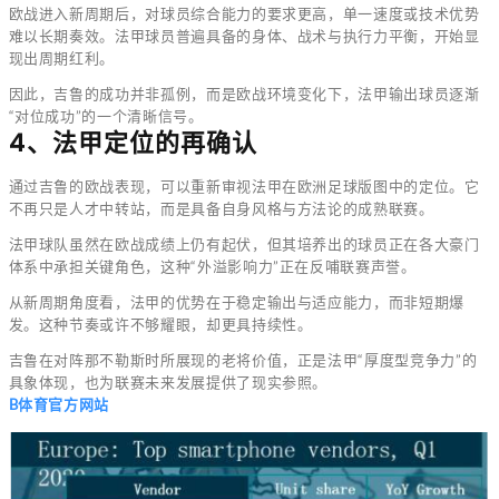
欧战进入新周期后，对球员综合能力的要求更高，单一速度或技术优势
难以长期奏效。法甲球员普遍具备的身体、战术与执行力平衡，开始显
现出周期红利。
因此，吉鲁的成功并非孤例，而是欧战环境变化下，法甲输出球员逐渐
“对位成功”的一个清晰信号。
4、法甲定位的再确认
通过吉鲁的欧战表现，可以重新审视法甲在欧洲足球版图中的定位。它
不再只是人才中转站，而是具备自身风格与方法论的成熟联赛。
法甲球队虽然在欧战成绩上仍有起伏，但其培养出的球员正在各大豪门
体系中承担关键角色，这种“外溢影响力”正在反哺联赛声誉。
从新周期角度看，法甲的优势在于稳定输出与适应能力，而非短期爆
发。这种节奏或许不够耀眼，却更具持续性。
吉鲁在对阵那不勒斯时所展现的老将价值，正是法甲“厚度型竞争力”的
具象体现，也为联赛未来发展提供了现实参照。
B体育官方网站