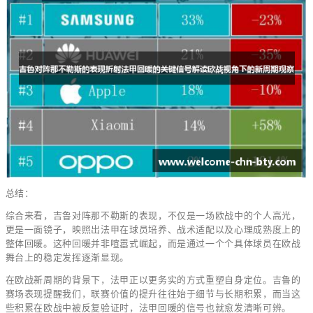
总结：
综合来看，吉鲁对阵那不勒斯的表现，不仅是一场欧战中的个人高光，
更是一面镜子，映照出法甲在球员培养、战术适配以及心理成熟度上的
整体回暖。这种回暖并非喧嚣式崛起，而是通过一个个具体球员在欧战
舞台上的稳定发挥逐渐显现。
在欧战新周期的背景下，法甲正以更务实的方式重塑自身定位。吉鲁的
赛场表现提醒我们，联赛价值的提升往往始于细节与长期积累，而当这
些积累在欧战中被反复验证时，法甲回暖的信号也就愈发清晰可辨。