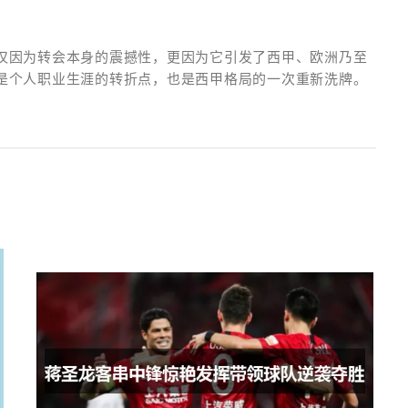
仅因为转会本身的震撼性，更因为它引发了西甲、欧洲乃至
是个人职业生涯的转折点，也是西甲格局的一次重新洗牌。