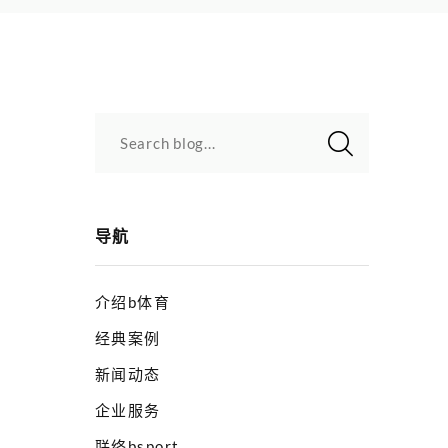
Search blog...
导航
介绍b体育
经典案例
新闻动态
企业服务
联络bsport