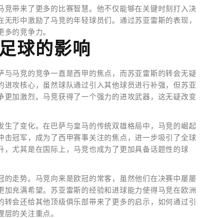
马竞带来了更多的比赛智慧。他不仅能够在关键时刻打入决
在无形中激励了马竞的年轻球员们。通过苏亚雷斯的表现，
更多的竞争力。
洲足球的影响
萨与马竞的竞争一直是西甲的焦点，而苏亚雷斯的转会无疑
的进攻核心，虽然球队通过引入其他球员进行补强，但苏亚
争更加激烈。马竞获得了一个强力的进攻武器，这无疑改变
发生了变化。在巴萨与皇马的传统双雄格局中，马竞的崛起
冲击冠军，成为了西甲赛事关注的焦点，进一步吸引了全球
升，尤其是在国际上，马竞也成为了更加具备话题性的球
冠的走势。马竞向来是欧冠的常客，虽然他们在决赛中屡屡
更加充满希望。苏亚雷斯的经验和进球能力使得马竞在欧洲
的转会还给其他顶级俱乐部带来了更多的启示，如何通过引
理层的关注重点。