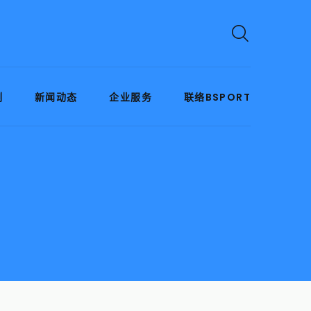
例
新闻动态
企业服务
联络BSPORT