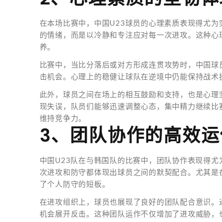
在本场比赛中，中国U23球员的心理素质表现得尤
的情绪，而是以冷静和专注应对每一次进攻。这种心
养。
比赛中，当比分落后或对方形成连贯攻势时，中国球
击机会。心理上的稳健让球队在逆境中仍能保持战术
此外，球员之间在场上的相互鼓励和支持，也是心理
现失误，队员们能够迅速调整心态，集中精力继续比
维持竞争力。
3、团队协作的高效运
中国U23队在与韩国队的比赛中，团队协作表现得
次进攻和防守都体现出球员之间的默契配合。尤其是
了个人防守的短板。
在进攻组织上，球员也展现了良好的团队配合意识。
机会展开反击。这种团队运作不仅增加了进攻威胁，