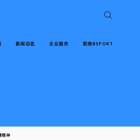
例
新闻动态
企业服务
联络BSPORT
搏精神