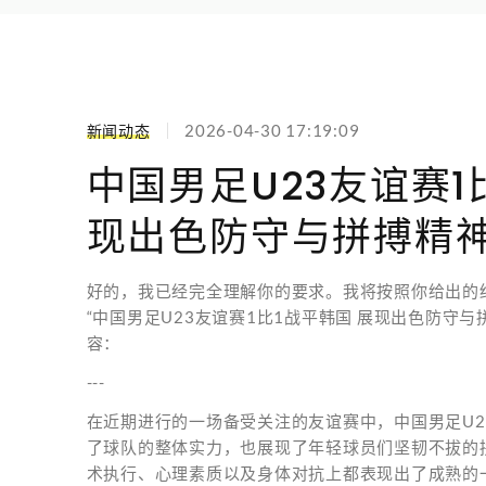
新闻动态
2026-04-30 17:19:09
中国男足U23友谊赛1
现出色防守与拼搏精
好的，我已经完全理解你的要求。我将按照你给出的结
“中国男足U23友谊赛1比1战平韩国 展现出色防守与
容：
---
在近期进行的一场备受关注的友谊赛中，中国男足U2
了球队的整体实力，也展现了年轻球员们坚韧不拔的
术执行、心理素质以及身体对抗上都表现出了成熟的