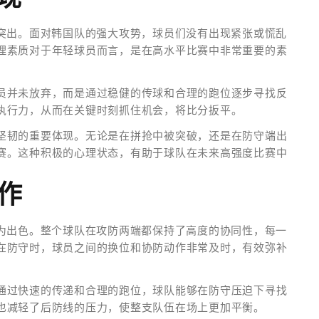
为突出。面对韩国队的强大攻势，球员们没有出现紧张或慌乱
理素质对于年轻球员而言，是在高水平比赛中非常重要的素
员并未放弃，而是通过稳健的传球和合理的跑位逐步寻找反
执行力，从而在关键时刻抓住机会，将比分扳平。
坚韧的重要体现。无论是在拼抢中被突破，还是在防守端出
赛。这种积极的心理状态，有助于球队在未来高强度比赛中
作
尤为出色。整个球队在攻防两端都保持了高度的协同性，每一
在防守时，球员之间的换位和协防动作非常及时，有效弥补
通过快速的传递和合理的跑位，球队能够在防守压迫下寻找
也减轻了后防线的压力，使整支队伍在场上更加平衡。